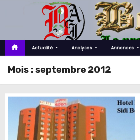
S
k
i
p
t
o
Actualité
Analyses
Annonces
c
o
Mois :
septembre 2012
n
t
e
n
t