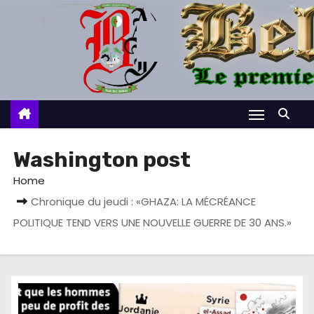
S
k
i
p
t
o
c
o
Washington post
n
Home
t
Chronique du jeudi : «GHAZA: LA MÉCRÉANCE
e
POLITIQUE TEND VERS UNE NOUVELLE GUERRE DE 30 ANS.»
n
t