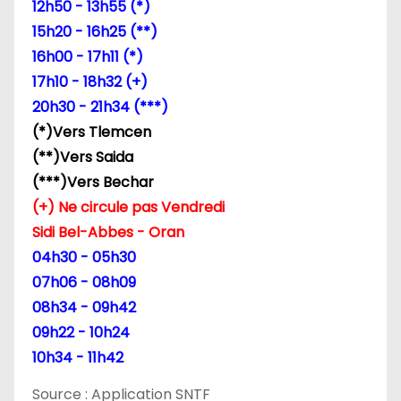
12h50 - 13h55 (*)
l
15h20 - 16h25 (**)
16h00 - 17h11 (*)
’
17h10 - 18h32 (+)
a
20h30 - 21h34 (***)
(*)Vers Tlemcen
r
(**)Vers Saida
t
(***)Vers Bechar
(+) Ne circule pas Vendredi
i
Sidi Bel-Abbes - Oran
c
04h30 - 05h30
07h06 - 08h09
l
08h34 - 09h42
e
09h22 - 10h24
10h34 - 11h42
Source : Application SNTF