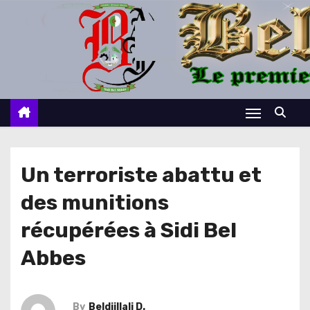
S
k
i
p
t
o
c
o
n
Un terroriste abattu et
t
des munitions
e
n
récupérées à Sidi Bel
t
Abbes
By
Beldjillali D.