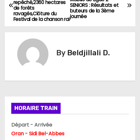
repêché,2360 hectares
a
SENIORS : Résultats et
de forêts
buteurs de la 3ème
ravagés,Clôture du
journée
v
Festival de la chanson raï
i
g
By
Beldjillali D.
a
t
i
o
HORAIRE TRAIN
n
d
Départ - Arrivée
Oran - Sidi Bel-Abbes
e