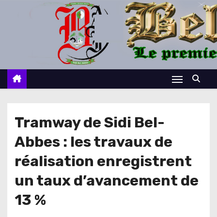
S
k
i
p
t
o
c
o
n
Tramway de Sidi Bel-
t
Abbes : les travaux de
e
n
réalisation enregistrent
t
un taux d’avancement de
13 %