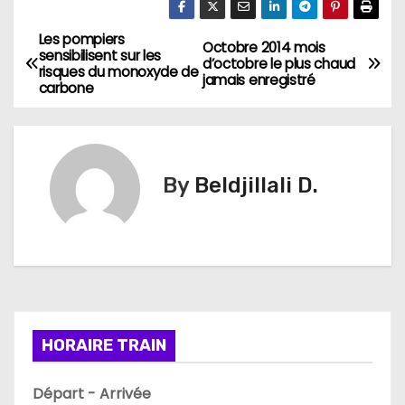
Les pompiers
N
Octobre 2014 mois
sensibilisent sur les
d’octobre le plus chaud
risques du monoxyde de
a
jamais enregistré
carbone
v
i
By
Beldjillali D.
g
a
t
i
HORAIRE TRAIN
o
n
Départ - Arrivée