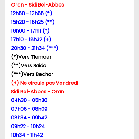
Oran - Sidi Bel-Abbes
d
12h50 - 13h55 (*)
e
15h20 - 16h25 (**)
16h00 - 17h11 (*)
l
17h10 - 18h32 (+)
’
20h30 - 21h34 (***)
(*)Vers Tlemcen
a
(**)Vers Saida
r
(***)Vers Bechar
(+) Ne circule pas Vendredi
t
Sidi Bel-Abbes - Oran
i
04h30 - 05h30
07h06 - 08h09
c
08h34 - 09h42
l
09h22 - 10h24
10h34 - 11h42
e