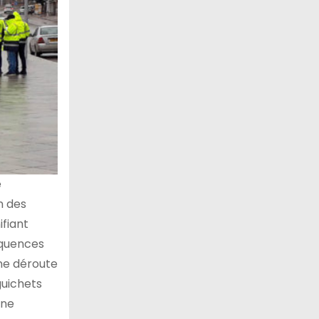
e
n des
ifiant
équences
une déroute
guichets
une