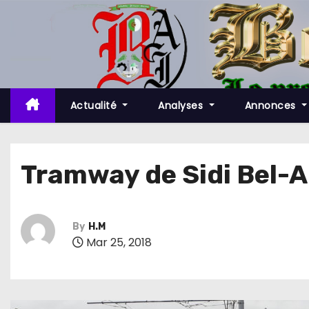
S
k
i
p
t
o
Actualité
Analyses
Annonces
c
o
n
Tramway de Sidi Bel-Ab
t
e
n
By
H.M
t
Mar 25, 2018