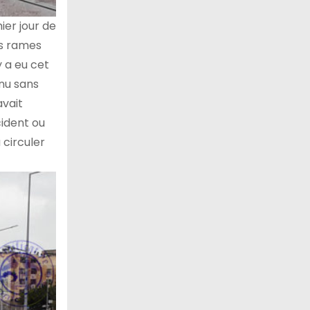
ier jour de
es rames
 a eu cet
nu sans
avait
cident ou
 circuler