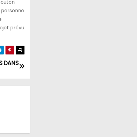
 bouton
a personne
e
rojet prévu
NS DANS