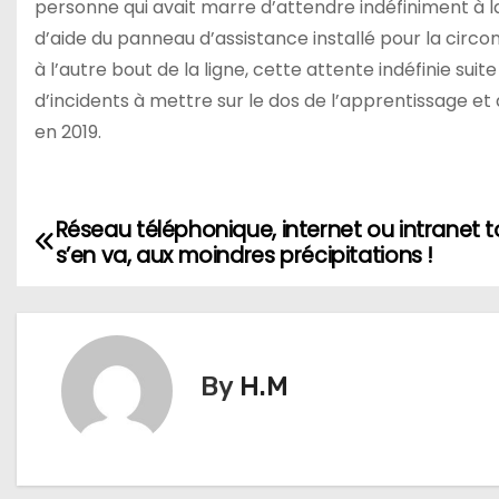
personne qui avait marre d’attendre indéfiniment à la
d’aide du panneau d’assistance installé pour la cir
à l’autre bout de la ligne, cette attente indéfinie suite
d’incidents à mettre sur le dos de l’apprentissage et
en 2019.
Réseau téléphonique, internet ou intranet t
N
s’en va, aux moindres précipitations !
a
v
i
By
H.M
g
a