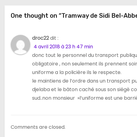
t
One thought on “Tramway de Sidi Bel-Abbes 
i
o
droc22
dit :
n
4 avril 2018 à 23 h 47 min
d
donc tout le personnel du transport publiqu
obligatoire , non seulement ils prennent soi
e
uniforme a la policière ils le respecte.
l
le maintiens de l’ordre dans un transport pu
djelaba et le bâton caché sous son siégè co
’
sud..non monsieur »l’uniforme est une barri
a
r
Comments are closed.
t