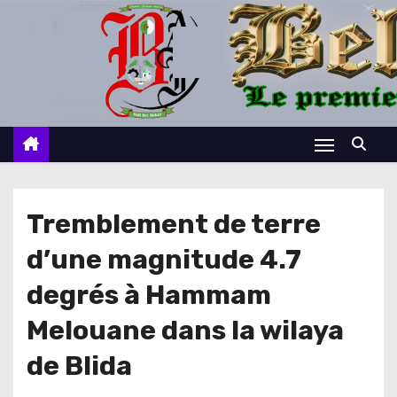
S
k
i
p
t
o
c
o
n
Tremblement de terre
t
d’une magnitude 4.7
e
n
degrés à Hammam
t
Melouane dans la wilaya
de Blida