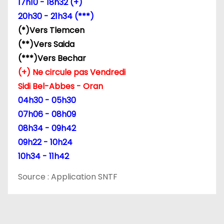
17h10 - 18h32 (+)
’
20h30 - 21h34 (***)
(*)Vers Tlemcen
a
(**)Vers Saida
r
(***)Vers Bechar
(+) Ne circule pas Vendredi
t
Sidi Bel-Abbes - Oran
i
04h30 - 05h30
07h06 - 08h09
c
08h34 - 09h42
l
09h22 - 10h24
10h34 - 11h42
e
Source : Application SNTF