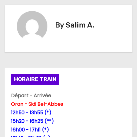
v
i
By
Salim A.
g
a
t
i
HORAIRE TRAIN
o
n
Départ - Arrivée
Oran - Sidi Bel-Abbes
d
12h50 - 13h55 (*)
e
15h20 - 16h25 (**)
16h00 - 17h11 (*)
l