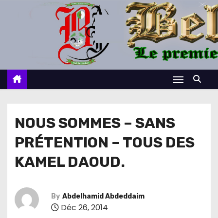
S
k
i
p
t
o
c
o
n
NOUS SOMMES – SANS
t
PRÉTENTION – TOUS DES
e
n
KAMEL DAOUD.
t
By
Abdelhamid Abdeddaim
Déc 26, 2014