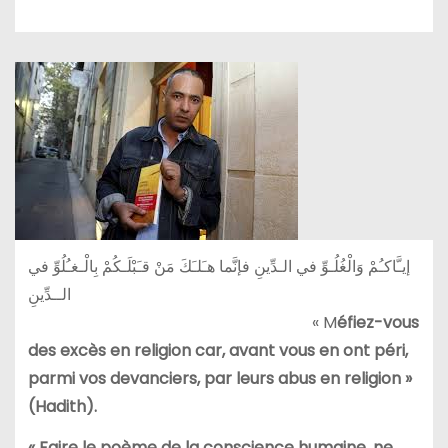
إيـَّاكـُمْ وَالْغُلُـوِّ في الـدِّينِ فإنَّما هـَلـَكَ مَنْ قـَبْلَـكُمْ بِالْـغـُلُوِّ في
الــدِّينِ
« M
éfiez-vous
des excès en religion car, avant vous en ont péri,
parmi vos devanciers, par leurs abus en religion »
(Hadith).
« Faire le poème de la conscience humaine, ne