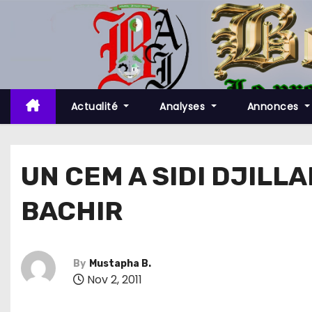
S
k
i
p
t
o
Actualité
Analyses
Annonces
c
o
n
UN CEM A SIDI DJILL
t
BACHIR
e
n
t
By
Mustapha B.
Nov 2, 2011