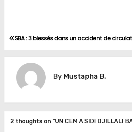
N
SBA : 3 blessés dans un accident de circula
a
v
i
By
Mustapha B.
g
a
t
2 thoughts on “UN CEM A SIDI DJILLALI
i