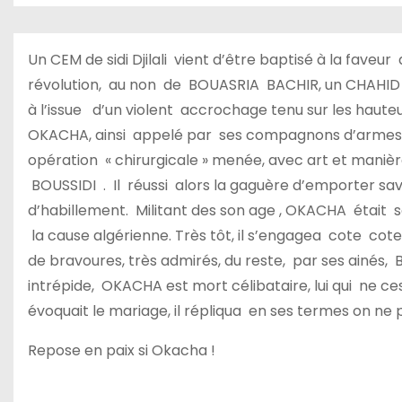
Un CEM de sidi Djilali vient d’être baptisé à la fav
révolution, au non de BOUASRIA BACHIR, un CHAHID 
à l’issue d’un violent accrochage tenu sur les haut
OKACHA, ainsi appelé par ses compagnons d’armes , s
opération « chirurgicale » menée, avec art et maniè
BOUSSIDI . Il réussi alors la gaguère d’emporter s
d’habillement. Militant des son age , OKACHA était 
la cause algérienne. Très tôt, il s’engagea cote co
de bravoures, très admirés, du reste, par ses ainés, 
intrépide, OKACHA est mort célibataire, lui qui ne c
évoquait le mariage, il répliqua en ses termes on ne p
Repose en paix si Okacha !