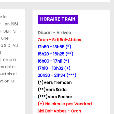
e la
HORAIRE TRAIN
, en 1961
ISEF. Si
Départ - Arrivée
à une
Oran - Sidi Bel-Abbes
 SIDI ALI
12h50 - 13h55 (*)
t
15h20 - 16h25 (**)
et âme à
16h00 - 17h11 (*)
ses actes
17h10 - 18h32 (+)
ourtois et
20h30 - 21h34 (***)
d on lui
(*)Vers Tlemcen
(**)Vers Saida
(***)Vers Bechar
(+) Ne circule pas Vendredi
Sidi Bel-Abbes - Oran