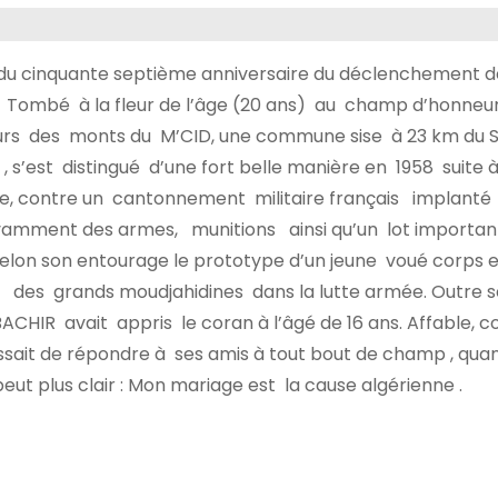
eur du cinquante septième anniversaire du déclenchement d
Tombé à la fleur de l’âge (20 ans) au champ d’honneur 
eurs des monts du M’CID, une commune sise à 23 km du SF
’est distingué d’une fort belle manière en 1958 suite 
re, contre un cantonnement militaire français implanté à
avamment des armes, munitions ainsi qu’un lot importan
selon son entourage le prototype d’un jeune voué corps 
te des grands moudjahidines dans la lutte armée. Outre 
BACHIR avait appris le coran à l’âgé de 16 ans. Affable, c
essait de répondre à ses amis à tout bout de champ , quan
eut plus clair : Mon mariage est la cause algérienne .