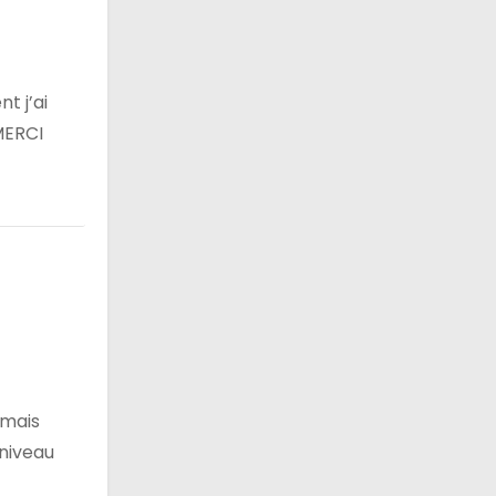
t j’ai
 MERCI
 mais
 niveau