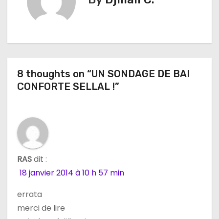
g
a
t
8 thoughts on “UN SONDAGE DE BAI
i
CONFORTE SELLAL !”
o
n
d
e
RAS
dit :
18 janvier 2014 à 10 h 57 min
l
errata
’
merci de lire