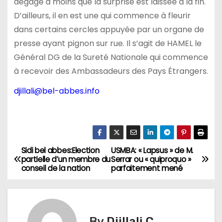
dégage à moins que la surprise est laissée à la fin.
D’ailleurs, il en est une qui commence à fleurir
dans certains cercles appuyée par un organe de
presse ayant pignon sur rue. Il s’agit de HAMEL le
Général DG de la Sureté Nationale qui commence
à recevoir des Ambassadeurs des Pays Étrangers.
djillali@bel-abbes.info
Sidi bel abbes:Election
USMBA: « Lapsus » de M.
N
partielle d’un membre du
Serrar ou « quiproquo »
conseil de la nation
parfaitement mené
a
v
i
By
Djillali C.