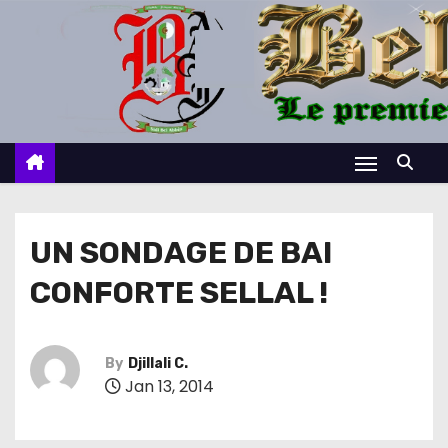
S
k
i
p
t
o
c
o
n
UN SONDAGE DE BAI
t
CONFORTE SELLAL !
e
n
t
By
Djillali C.
Jan 13, 2014