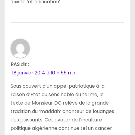
a
‘existé ‘et édification’
r
t
i
c
l
RAS
dit :
18 janvier 2014 à 10 h 55 min
e
Sous couvert d’un appel patriotique à la
raison d’Etat au sens noble du terme, le
texte de Monsieur DC relève de la grande
tradition du ‘maddah’ chanteur de louanges
des puissants. Cet avatar de l’inculture
politique algérienne continue tel un cancer