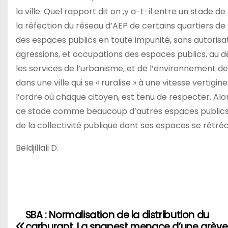
la ville. Quel rapport dit on ,y a-t-il entre un stade d
la réfection du réseau d’AEP de certains quartiers de 
des espaces publics en toute impunité, sans autorisati
agressions, et occupations des espaces publics, au dén
les services de l’urbanisme, et de l’environnement de 
dans une ville qui se « ruralise » à une vitesse verti
l’ordre où chaque citoyen, est tenu de respecter. Alor
ce stade comme beaucoup d’autres espaces publics s
de la collectivité publique dont ses espaces se rétré
Beldjillali D.
SBA : Normalisation de la distribution du
N
carburant ,La snapest menace d’une grève 