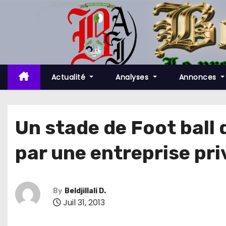
S
k
i
p
t
o
Actualité
Analyses
Annonces
c
o
n
Un stade de Foot ball 
t
par une entreprise pri
e
n
t
By
Beldjillali D.
Juil 31, 2013