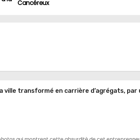
Cancéreux
a ville transformé en carrière d’agrégats, par
photos qui montrent cette absurditè de cet entreprenneu