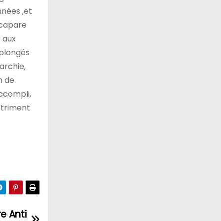
nnées ,et
accapare
r aux
 plongés
archie,
n de
accompli,
étriment
e Anti