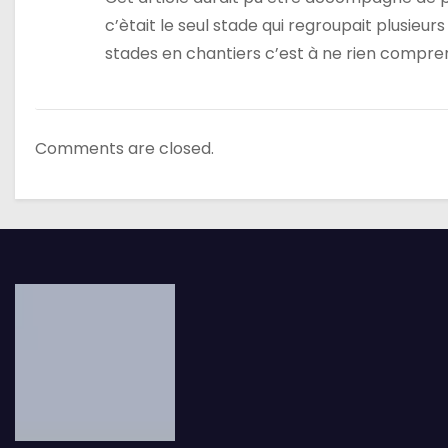
c’ètait le seul stade qui regroupait plusie
l
stades en chantiers c’est à ne rien compre
’
a
Comments are closed.
r
t
i
c
l
e