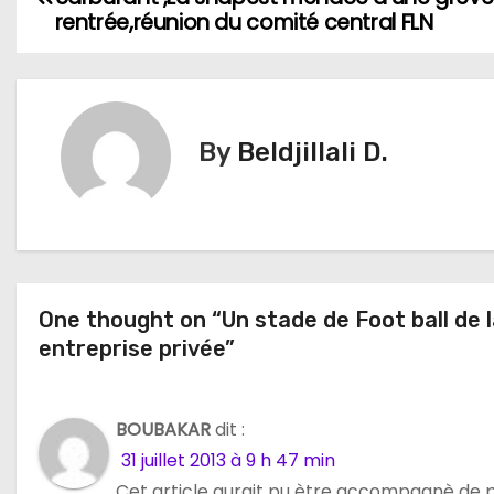
a
rentrée,réunion du comité central FLN
v
i
By
Beldjillali D.
g
a
t
i
One thought on “Un stade de Foot ball de l
o
entreprise privée”
n
BOUBAKAR
dit :
d
31 juillet 2013 à 9 h 47 min
e
Cet article aurait pu ètre accompagnè de 