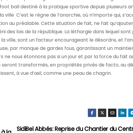
e foot ball destiné à la pratique sportive depuis plusieurs a
la ville C’est le règne de l’anarchie, où n’importe qui, s’
on au préalable. Cette situation de fait, ne fait qu’ajoute
i des lois de la république. La léthargie dans lequel sont
la ville, sont un facteur encourageant le désordre, et l’an
gineuse, par manque de gardes fous, garantissant un maintie
s ne nous étonnons pas si un jour et par la force du fait 
eront transformés, en propriétés privés de facto, au d
cissent, à vue d’œil, comme une peau de chagrin.
SidiBel Abbés: Reprise du Chantier du Centr
à la