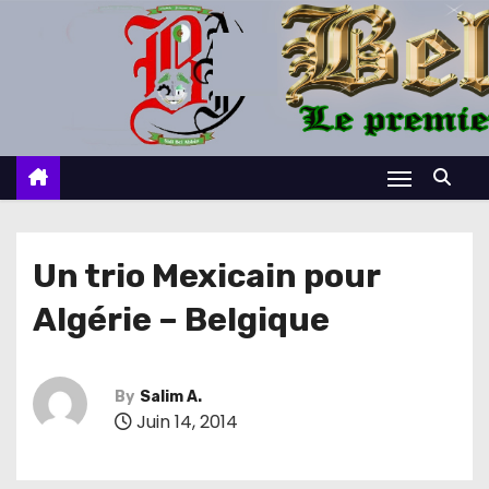
S
k
i
p
t
o
c
o
n
Un trio Mexicain pour
t
Algérie – Belgique
e
n
t
By
Salim A.
Juin 14, 2014