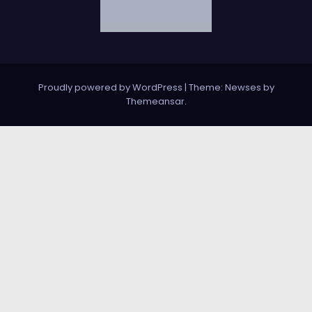
Proudly powered by WordPress
|
Theme: Newses by
Themeansar
.