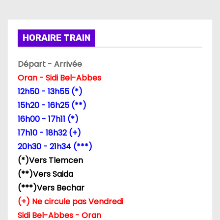
i
o
HORAIRE TRAIN
n
Départ - Arrivée
d
Oran - Sidi Bel-Abbes
12h50 - 13h55 (*)
e
15h20 - 16h25 (**)
l
16h00 - 17h11 (*)
17h10 - 18h32 (+)
’
20h30 - 21h34 (***)
a
(*)Vers Tlemcen
(**)Vers Saida
r
(***)Vers Bechar
t
(+) Ne circule pas Vendredi
Sidi Bel-Abbes - Oran
i