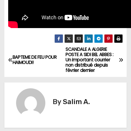
SCANDALE A ALGERIE
N
POSTE A SIDI BEL ABBES :
BAPTEME DE FEU POUR
Un important courrier
a
HAIMOUDI!
non distribué depuis
février dernier
v
i
g
By
Salim A.
a
t