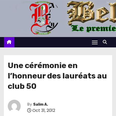
S
k
i
p
t
o
c
o
n
Une cérémonie en
t
l’honneur des lauréats au
e
n
club 50
t
By
Salim A.
Oct 31, 2012