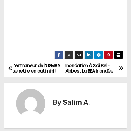
L’entraineur de l’USMBA
Inondation à Sidi Bel-
N
se retire en catimini !
Abbes : La BEA Inondée
a
v
By
Salim A.
i
g
a