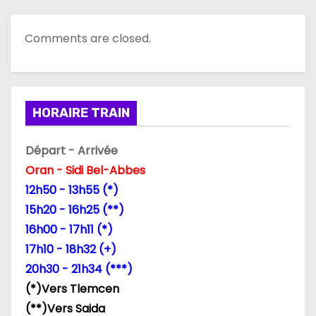
t
Comments are closed.
i
o
n
HORAIRE TRAIN
d
Départ - Arrivée
Oran - Sidi Bel-Abbes
e
12h50 - 13h55 (*)
l
15h20 - 16h25 (**)
16h00 - 17h11 (*)
’
17h10 - 18h32 (+)
a
20h30 - 21h34 (***)
(*)Vers Tlemcen
r
(**)Vers Saida