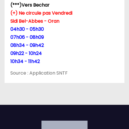
t
(***)Vers Bechar
(+) Ne circule pas Vendredi
i
Sidi Bel-Abbes - Oran
c
04h30 - 05h30
07h06 - 08h09
l
08h34 - 09h42
e
09h22 - 10h24
10h34 - 11h42
Source : Application SNTF