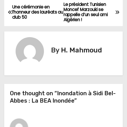
Le président Tunisien
N
Une cérémonie en
Moncef Marzouki se
l’honneur des lauréats au
rappelle d’un seul ami
a
club 50
Algérien !
v
i
By
H. Mahmoud
g
a
t
i
One thought on “Inondation à Sidi Bel-
Abbes : La BEA Inondée”
o
n
d