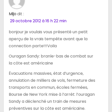
e
Mijo
dit :
l
29 octobre 2012 à 16 h 22 min
’
bonjour je voulais vous présenté un petit
aperçu de la vrais tempête avant que la
a
connection parte!!!Voila
r
Ouragan Sandy: branle-bas de combat sur
t
la côte est américaine
i
Évacuations massives, état d’urgence,
annulation de milliers de vols, fermeture des
c
transports en commun, écoles fermées,
l
Bourse de New York mise à l’arrêt: l’ouragan
Sandy a déclenché un train de mesures
e
préventives sur la côte est américaine.