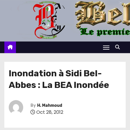
S
k
i
p
t
o
c
o
n
Inondation à Sidi Bel-
t
Abbes : La BEA Inondée
e
n
t
By
H. Mahmoud
Oct 28, 2012