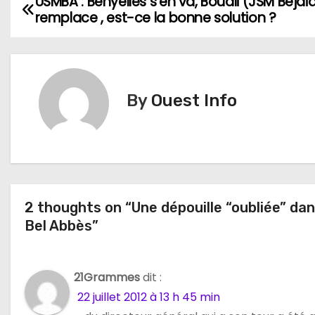
USMBA : Benyelles s’en va, Bouali (JSM Bejaia
N
remplace , est-ce la bonne solution ?
a
v
i
By
Ouest Info
g
a
t
2 thoughts on “Une dépouille “oubliée” da
i
Bel Abbès”
o
n
21Grammes
dit :
22 juillet 2012 à 13 h 45 min
d