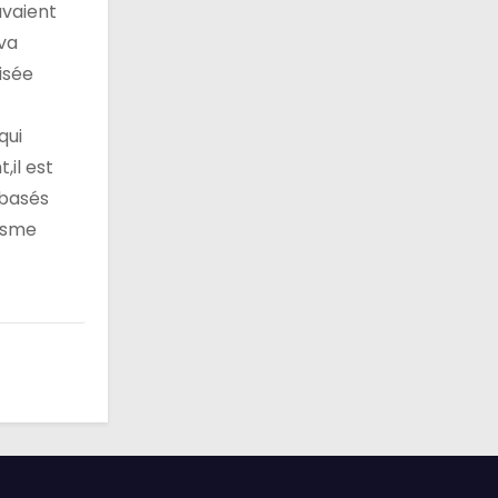
avaient
 va
isée
qui
,il est
 basés
oïsme