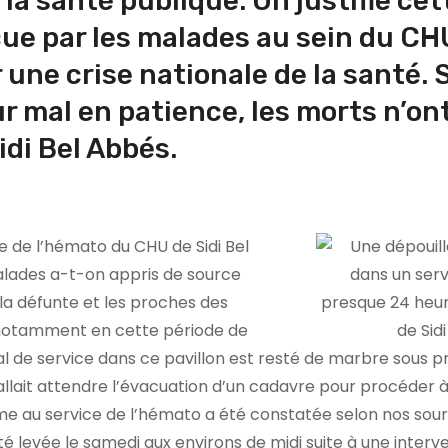
la santé publique. On justifie cet
ue par les malades au sein du CH
une crise nationale de la santé. S
r mal en patience, les morts n’on
idi Bel Abbés.
e de l’hémato du CHU de Sidi Bel
alades a-t-on appris de source
 la défunte et les proches des
 notamment en cette période de
l de service dans ce pavillon est resté de marbre sous p
fallait attendre l’évacuation d’un cadavre pour procéder 
e au service de l’hémato a été constatée selon nos sour
té levée le samedi aux environs de midi suite à une interv