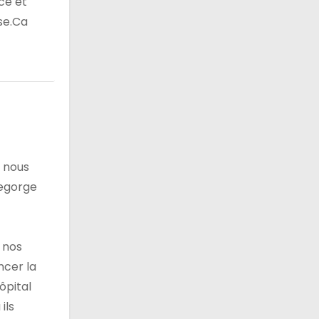
ce et
se.Ca
e nous
regorge
 nos
ncer la
ôpital
ils