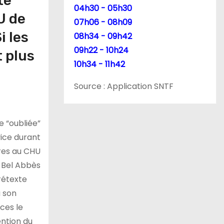
te
04h30 - 05h30
U de
07h06 - 08h09
i les
08h34 - 09h42
09h22 - 10h24
t plus
10h34 - 11h42
Source : Application SNTF
rétexte
à son
ces le
ention du