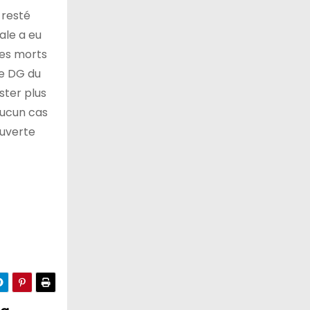
 resté
ale a eu
les morts
Le DG du
ster plus
aucun cas
ouverte