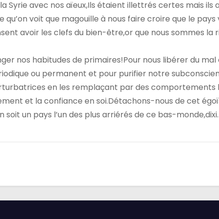
yrie avec nos aïeux,Ils étaient illettrés certes mais ils 
e qu’on voit que magouille à nous faire croire que le pays
ent avoir les clefs du bien-être,or que nous sommes la r
nger nos habitudes de primaires!Pour nous libérer du mal 
iodique ou permanent et pour purifier notre subconscient
erturbatrices en les remplaçant par des comportements
chement et la confiance en soi.Détachons-nous de cet ég
n soit un pays l’un des plus arriérés de ce bas-monde,dixi.