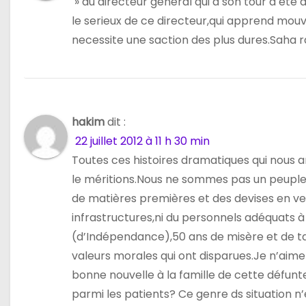
» du directeur général qui a son tour a été
e
le serieux de ce directeur,qui apprend mouv
necessite une saction des plus dures.Sah
l
’
a
hakim
dit :
r
22 juillet 2012 à 11 h 30 min
t
Toutes ces histoires dramatiques qui nous 
le méritions.Nous ne sommes pas un peuple 
i
de matières premières et des devises en ve
c
infrastructures,ni du personnels adéquats à
(d’Indépendance),50 ans de misère et de tar
l
valeurs morales qui ont disparues.Je n’aim
e
bonne nouvelle à la famille de cette défunt
parmi les patients? Ce genre ds situation n