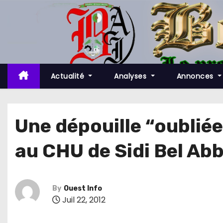
S
k
i
p
t
o
Actualité
Analyses
Annonces
c
o
n
Une dépouille “oublié
t
au CHU de Sidi Bel Ab
e
n
t
By
Ouest Info
Juil 22, 2012