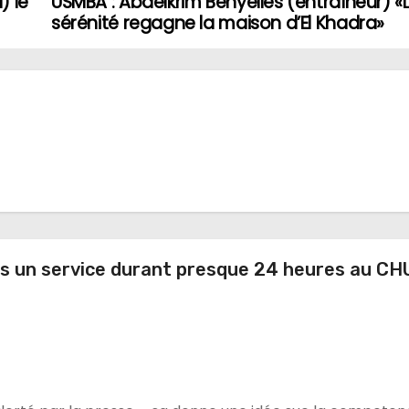
) le
USMBA : Abdelkrim Benyelles (entraïneur) «
sérénité regagne la maison d’El Khadra»
ns un service durant presque 24 heures au CHU