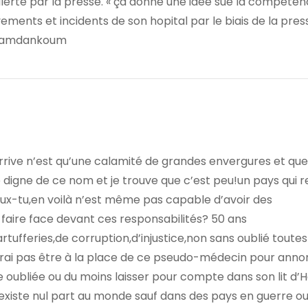
 alerté par la presse. « ça donne une idée sue la competen
ements et incidents de son hopital par le biais de la pres
a ramdankoum
arrive n’est qu’une calamité de grandes envergures et qu
digne de ce nom et je trouve que c’est peu!un pays qui 
ux-tu,en voilà n’est même pas capable d’avoir des
 faire face devant ces responsabilités? 50 ans
tufferies,de corruption,d’injustice,non sans oublié toutes
erai pas être à la place de ce pseudo-médecin pour anno
e oubliée ou du moins laisser pour compte dans son lit d’H
’existe nul part au monde sauf dans des pays en guerre ou 