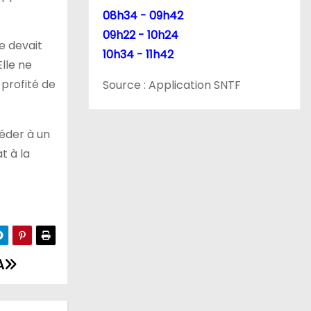
08h34 - 09h42
09h22 - 10h24
le devait
10h34 - 11h42
lle ne
 profité de
Source : Application SNTF
céder à un
t à la
A