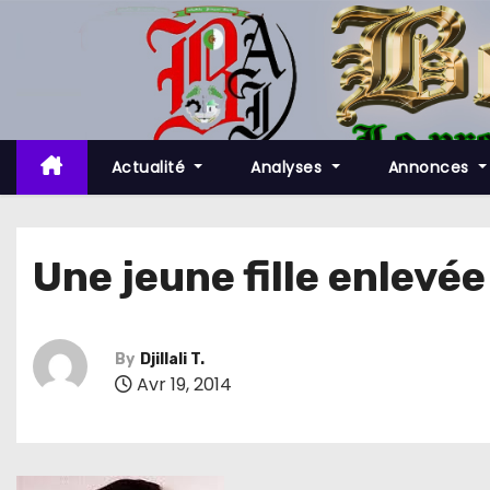
S
k
i
p
t
o
Actualité
Analyses
Annonces
c
o
n
Une jeune fille enlevée
t
e
n
By
Djillali T.
t
Avr 19, 2014