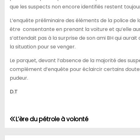
que les suspects non encore identifiés restent toujour
L’enquête préliminaire des éléments de la police de la 
être consentante en prenant la voiture et qu’elle aur
s’attendait pas à la surprise de son ami BH qui aurai
la situation pour se venger.
Le parquet, devant l’absence de la majorité des susp
complément d’enquête pour éclaircir certains doutes 
pudeur.
D.T
L’ère du pétrole à volonté
N
a