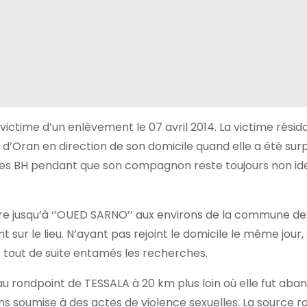
victime d’un enlèvement le 07 avril 2014. La victime résid
ute d’Oran en direction de son domicile quand elle a été sur
ales BH pendant que son compagnon reste toujours non ide
ture jusqu’à ‘’OUED SARNO’’ aux environs de la commune de
nt sur le lieu. N’ayant pas rejoint le domicile le même jour,
ont tout de suite entamés les recherches.
uit au rondpoint de TESSALA à 20 km plus loin où elle fut ab
ions soumise à des actes de violence sexuelles. La source 