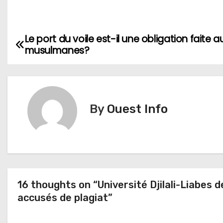
Le port du voile est-il une obligation faite a
N
musulmanes?
a
v
i
By
Ouest Info
g
a
t
16 thoughts on “Université Djilali-Liabes d
i
accusés de plagiat”
o