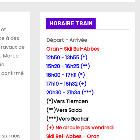
HORAIRE TRAIN
 et
ite à des
Départ - Arrivée
travaux de
Oran - Sidi Bel-Abbes
u Maroc.
12h50 - 13h55 (*)
de
15h20 - 16h25 (**)
t confirmé
16h00 - 17h11 (*)
17h10 - 18h32 (+)
20h30 - 21h34 (***)
(*)Vers Tlemcen
(**)Vers Saida
(***)Vers Bechar
(+) Ne circule pas Vendredi
 six mois
Sidi Bel-Abbes - Oran