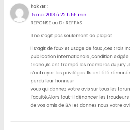
n
hak
dit :
5 mai 2013 à 22 h 55 min
d
REPONSE au Dr REFFAS
e
Il ne s’agit pas seulement de plagiat
l
il s’agit de faux et usage de faux ,ces trois 
’
publication internationale ,condition exigée 
a
triché ,ils ont trompé les membres du jury ,i
s’octroyer les privilèges .Ils ont été rémun
r
perdu leur honneur
t
vous qui donnez votre avis sur tous les fo
l’acuité.Alors faut-il dénoncer les fraudeurs
i
de vos amis de BAI et donnez nous votre avis
c
l