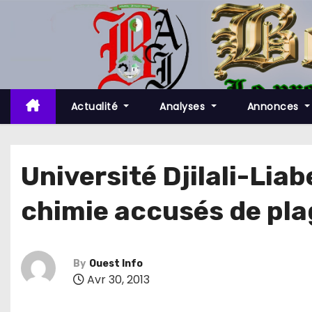
S
k
i
p
t
o
Actualité
Analyses
Annonces
c
o
n
Université Djilali-Liab
t
chimie accusés de pla
e
n
t
By
Ouest Info
Avr 30, 2013