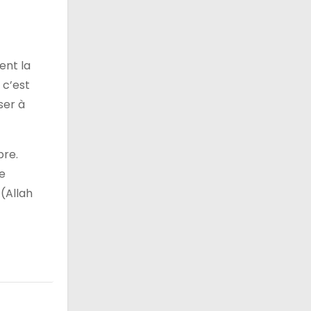
ent la
 c’est
ser à
pre.
ne
(Allah