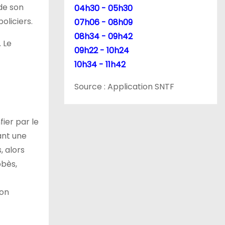
de son
04h30 - 05h30
oliciers.
07h06 - 08h09
08h34 - 09h42
 Le
09h22 - 10h24
10h34 - 11h42
Source : Application SNTF
fier par le
ant une
, alors
bbès,
son