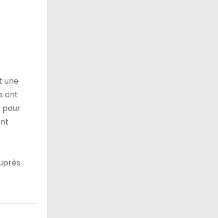
nt une
s ont
e pour
ont
auprès