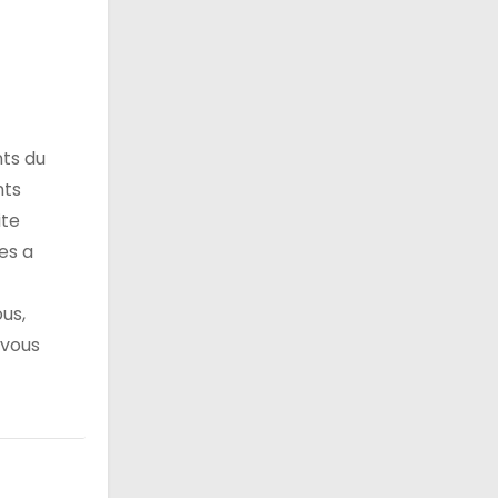
nts du
nts
ite
les a
us,
 vous