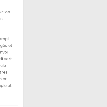
oit-on
un
ompli
-géo et
envoi
if sert
eule
tres
n et
uple et