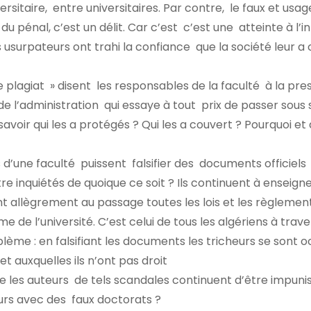
rsitaire, entre universitaires. Par contre, le faux et usag
du pénal, c’est un délit. Car c’est c’est une atteinte à l’i
es usurpateurs ont trahi la confiance que la société leur a c
de plagiat » disent les responsables de la faculté à la pre
 l’administration qui essaye à tout prix de passer sous 
savoir qui les a protégés ? Qui les a couvert ? Pourquoi et 
es d’une faculté puissent falsifier des documents officiels 
inquiétés de quoique ce soit ? Ils continuent à enseign
t allègrement au passage toutes les lois et les règlemen
de l’université. C’est celui de tous les algériens à trave
lème : en falsifiant les documents les tricheurs se sont 
t auxquelles ils n’ont pas droit
 auteurs de tels scandales continuent d’être impunis 
urs avec des faux doctorats ?