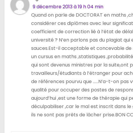
d
9 décembre 2013 à 19 h 04 min
e
Quand on parle de DOCTORAT en maths ,chimi
considérer ces diplômes avec leur significa
l
coefficient de correction lié à l’état de d
’
université ? N’en parlons pas du plagiat qui
sauces.Est-il acceptable et concevable de
a
un cursus en maths ,statistiques ,probabilité
r
qui sont devenus ministres par la suite,ont p
travailleurs/étudiants à l’étranger pour ache
t
de références pourvu que ……N’a-t-on pas vu 
i
qualité pour occuper des postes de responsa
aujourd’hui ,est une forme de thérapie qui p
c
déculpabiliser ,car le mal est inscrit dans 
l
ils ne sont pas prêts de lâcher prise.BON 
e