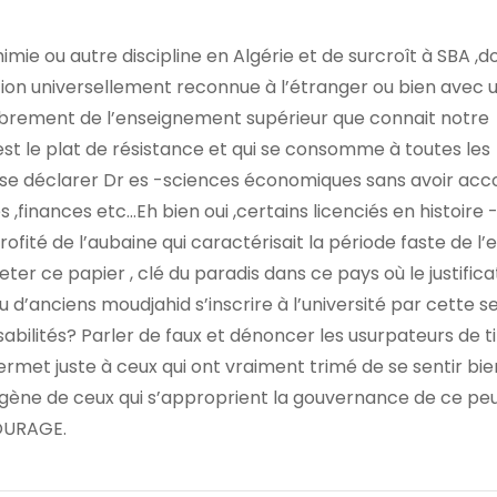
e ou autre discipline en Algérie et de surcroît à SBA ,d
tion universellement reconnue à l’étranger ou bien avec 
élabrement de l’enseignement supérieur que connait notre
 est le plat de résistance et qui se consomme à toutes les
 se déclarer Dr es -sciences économiques sans avoir acc
s ,finances etc…Eh bien oui ,certains licenciés en histoire 
rofité de l’aubaine qui caractérisait la période faste de l’
ter ce papier , clé du paradis dans ce pays où le justificat
d’anciens moudjahid s’inscrire à l’université par cette s
bilités? Parler de faux et dénoncer les usurpateurs de ti
ermet juste à ceux qui ont vraiment trimé de se sentir bie
le gène de ceux qui s’approprient la gouvernance de ce pe
COURAGE.