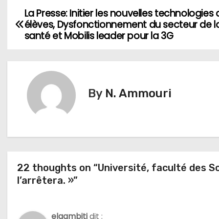
La Presse: Initier les nouvelles technologies 
N
élèves, Dysfonctionnement du secteur de l
a
santé et Mobilis leader pour la 3G
v
i
By
N. Ammouri
g
a
t
i
22 thoughts on “Université, faculté des Sc
o
l’arrêtera. »”
n
elgambiti
dit :