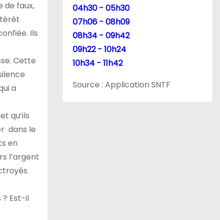
e de faux,
04h30 - 05h30
ntérêt
07h06 - 08h09
onfiée. Ils
08h34 - 09h42
09h22 - 10h24
sse. Cette
10h34 - 11h42
silence
Source : Application SNTF
qui a
et qu’ils
er dans le
ts en
rs l’argent
octroyés
? Est-il