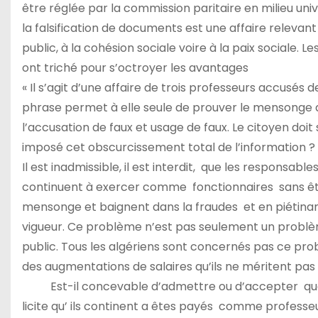
être réglée par la commission paritaire en milieu unive
la falsification de documents est une affaire relevant 
public, à la cohésion sociale voire à la paix sociale. L
ont triché pour s’octroyer les avantages
« Il s’agit d’une affaire de trois professeurs accusés 
phrase permet à elle seule de prouver le mensonge de
l’accusation de faux et usage de faux. Le citoyen doit 
imposé cet obscurcissement total de l’information ?
Il est inadmissible, il est interdit, que les responsabl
continuent à exercer comme fonctionnaires sans être 
mensonge et baignent dans la fraudes et en piétinan
vigueur. Ce problème n’est pas seulement un problème 
public. Tous les algériens sont concernés pas ce prob
des augmentations de salaires qu’ils ne méritent pas e
Est-il concevable d’admettre ou d’accepter que les
licite qu’ ils continent a êtes payés comme professe