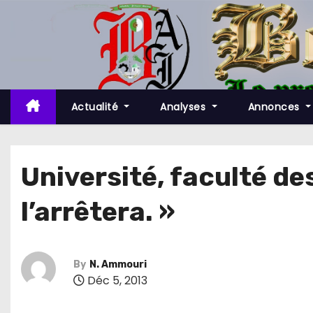
S
k
i
p
t
o
Actualité
Analyses
Annonces
c
o
n
Université, faculté de
t
l’arrêtera. »
e
n
t
By
N. Ammouri
Déc 5, 2013