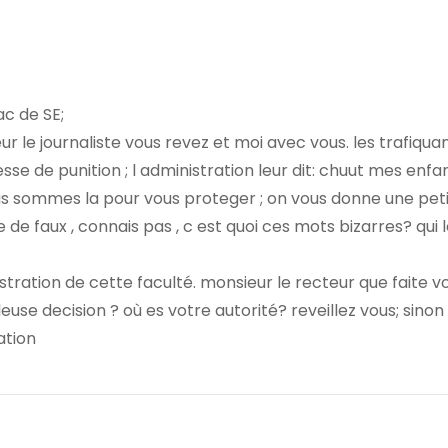
ac de SE;
ur le journaliste vous revez et moi avec vous. les trafiqua
se de punition ; l administration leur dit: chuut mes enfa
nous sommes la pour vous proteger ; on vous donne une pet
e de faux , connais pas , c est quoi ces mots bizarres? qui 
stration de cette faculté. monsieur le recteur que faite vo
se decision ? où es votre autorité? reveillez vous; sinon
ation