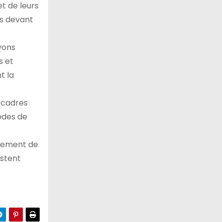
t de leurs
fs devant
vons
s et
t la
s cadres
modes de
înement de
istent