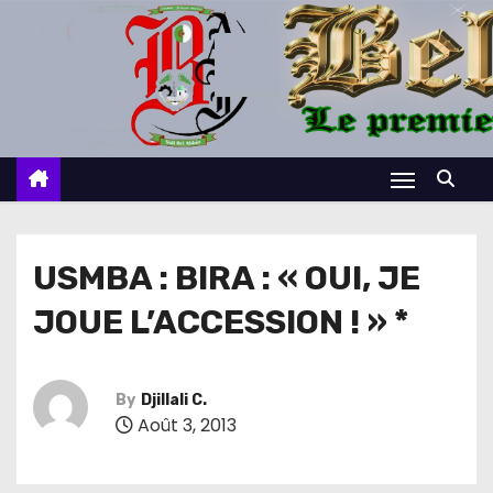
S
k
i
p
t
o
c
o
n
USMBA : BIRA : « OUI, JE
t
JOUE L’ACCESSION ! » *
e
n
t
By
Djillali C.
Août 3, 2013