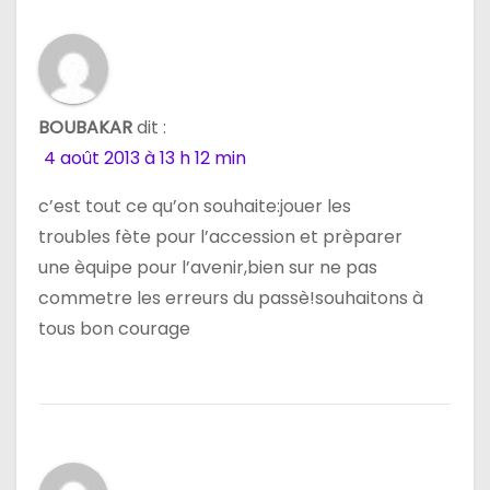
n
d
e
BOUBAKAR
dit :
l
4 août 2013 à 13 h 12 min
’
c’est tout ce qu’on souhaite:jouer les
a
troubles fète pour l’accession et prèparer
une èquipe pour l’avenir,bien sur ne pas
r
commetre les erreurs du passè!souhaitons à
t
tous bon courage
i
c
l