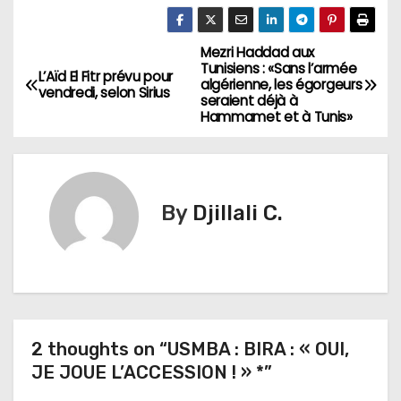
Mezri Haddad aux
N
Tunisiens : «Sans l’armée
L’Aïd El Fitr prévu pour
algérienne, les égorgeurs
a
vendredi, selon Sirius
seraient déjà à
Hammamet et à Tunis»
v
i
g
By
Djillali C.
a
t
i
2 thoughts on “USMBA : BIRA : « OUI,
o
JE JOUE L’ACCESSION ! » *”