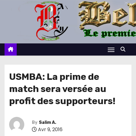
S
k
i
p
t
o
c
o
n
USMBA: La prime de
t
match sera versée au
e
n
profit des supporteurs!
t
By
Salim A.
Avr 9, 2016