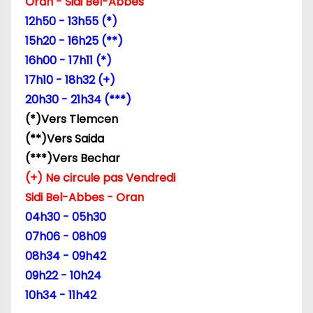
Oran - Sidi Bel-Abbes
l
12h50 - 13h55 (*)
15h20 - 16h25 (**)
’
16h00 - 17h11 (*)
a
17h10 - 18h32 (+)
20h30 - 21h34 (***)
r
(*)Vers Tlemcen
t
(**)Vers Saida
(***)Vers Bechar
i
(+) Ne circule pas Vendredi
c
Sidi Bel-Abbes - Oran
04h30 - 05h30
l
07h06 - 08h09
e
08h34 - 09h42
09h22 - 10h24
10h34 - 11h42