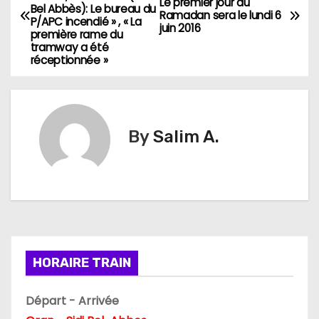
a
Le premier jour du
Bel Abbès): Le bureau du
Ramadan sera le lundi 6
P/APC incendié » , « La
juin 2016
v
première rame du
tramway a été
réceptionnée »
i
g
a
By
Salim A.
t
i
o
n
HORAIRE TRAIN
d
Départ - Arrivée
e