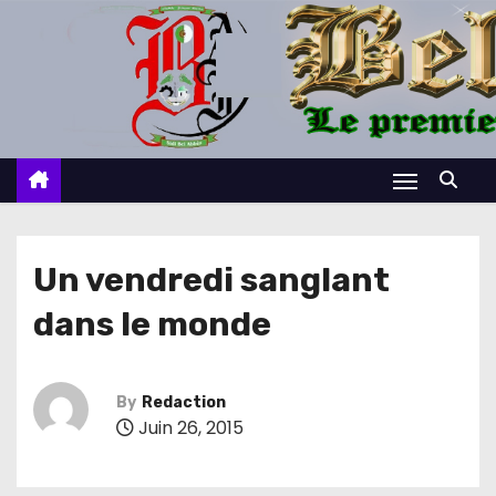
S
k
i
p
t
o
c
o
n
Un vendredi sanglant
t
dans le monde
e
n
t
By
Redaction
Juin 26, 2015