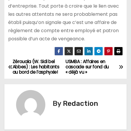
d’entreprise. Tout porte à croire que le lien avec
les autres attentats ne sera probablement pas
établi puisqu’on signale que c’est une affaire de
règlement de compte entre employé et patron
possible d’un acte de vengeance.
Zérouala (W. Sidi bel
USMBA : Affaires en
N
Abbes) : Les habitants
cascade sur fond du
au bord de l’asphyxie!
« déjà vu »
a
v
i
By
Redaction
g
a