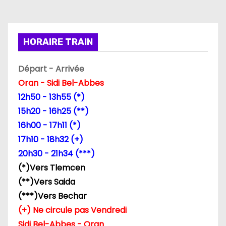
t
i
HORAIRE TRAIN
o
Départ - Arrivée
n
Oran - Sidi Bel-Abbes
d
12h50 - 13h55 (*)
15h20 - 16h25 (**)
e
16h00 - 17h11 (*)
l
17h10 - 18h32 (+)
20h30 - 21h34 (***)
’
(*)Vers Tlemcen
a
(**)Vers Saida
(***)Vers Bechar
r
(+) Ne circule pas Vendredi
t
Sidi Bel-Abbes - Oran