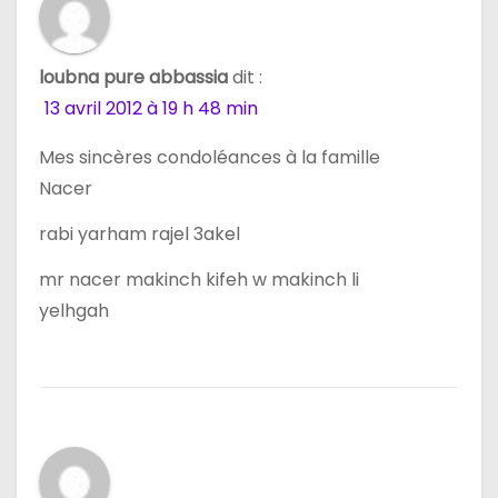
e
l
loubna pure abbassia
dit :
13 avril 2012 à 19 h 48 min
’
Mes sincères condoléances à la famille
a
Nacer
r
rabi yarham rajel 3akel
t
mr nacer makinch kifeh w makinch li
i
yelhgah
c
l
e