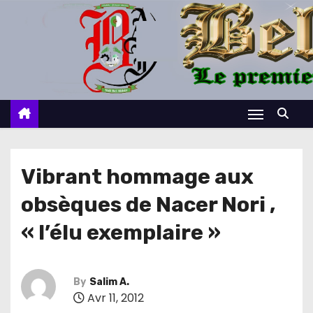
S
k
i
p
t
o
c
o
n
Vibrant hommage aux
t
obsèques de Nacer Nori ,
e
n
« l’élu exemplaire »
t
By
Salim A.
Avr 11, 2012