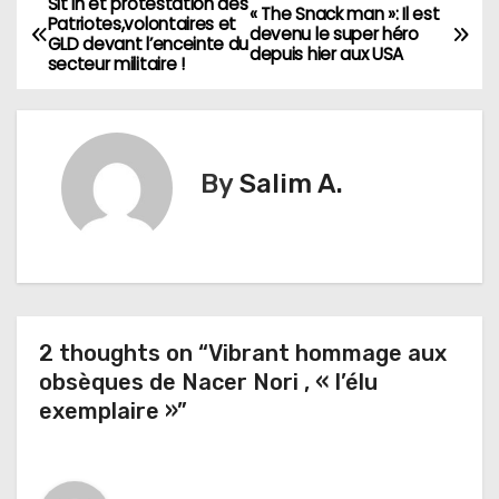
Sit in et protestation des
N
« The Snack man »: Il est
Patriotes,volontaires et
devenu le super héro
GLD devant l’enceinte du
a
depuis hier aux USA
secteur militaire !
v
i
By
Salim A.
g
a
t
i
2 thoughts on “Vibrant hommage aux
obsèques de Nacer Nori , « l’élu
o
exemplaire »”
n
d