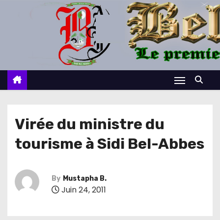
S
k
i
p
t
o
c
o
n
Virée du ministre du
t
tourisme à Sidi Bel-Abbes
e
n
t
By
Mustapha B.
Juin 24, 2011