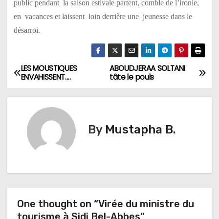
public pendant la saison estivale partent, comble de l’ironie,
en vacances et laissent loin derrière une jeunesse dans le
désarroi.
LES MOUSTIQUES
ABOUDJERAA SOLTANI
N
ENVAHISSENT….
tâte le pouls
a
v
By
Mustapha B.
i
g
a
t
One thought on “Virée du ministre du
i
tourisme à Sidi Bel-Abbes”