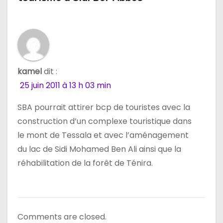
o
n
d
kamel
dit :
e
25 juin 2011 à 13 h 03 min
l
SBA pourrait attirer bcp de touristes avec la
’
construction d’un complexe touristique dans
le mont de Tessala et avec l’aménagement
a
du lac de Sidi Mohamed Ben Ali ainsi que la
r
réhabilitation de la forêt de Ténira.
t
i
Comments are closed.