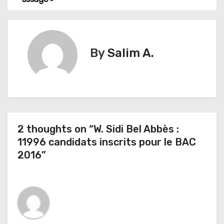
g
a
t
By
Salim A.
i
o
n
2 thoughts on “W. Sidi Bel Abbès :
d
11996 candidats inscrits pour le BAC
e
2016”
l
’
a