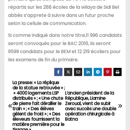
répartis sur les 288 écoles de la wilaya de Sidi Bel
abbès s’apprete à suivre dans un futur proche
selon la cellule de communication.
Si comme indiqué dans notre titre,11 996 candidats
seront convoqués pour le BAC 2016, ils seront
9599 candidats pour le BEM et 12 219 écoliers pour
les examens de fin du primaire.
La presse: « La réplique
N
de la statue retrouvée » ;
» 4000 logements LSP
L’ancien président de la
a
distribués » ; « Une chute
République, Liamine
de pierre fait dérailler le
Zeroual, vient de subir
v
train » ; « Des élèves
avec succès une double
gèlent de froid » ; « Des
opération chirurgicale à
éleveurs fournissent la
Batna
i
matière première pour le
tissage »