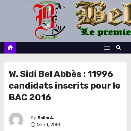
S
k
i
p
t
o
c
o
n
W. Sidi Bel Abbès : 11996
t
candidats inscrits pour le
e
n
BAC 2016
t
By
Salim A.
Mar 1, 2016