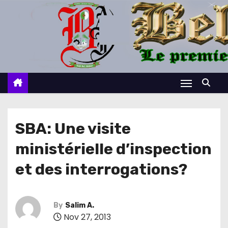
S
k
i
p
t
o
c
o
n
SBA: Une visite
t
ministérielle d’inspection
e
n
et des interrogations?
t
By
Salim A.
Nov 27, 2013