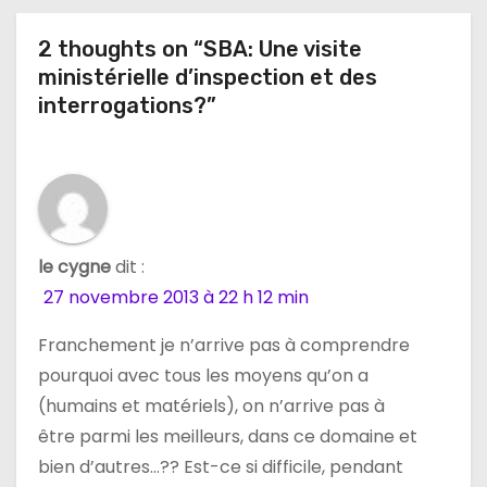
i
2 thoughts on “SBA: Une visite
o
ministérielle d’inspection et des
n
interrogations?”
d
e
l
le cygne
dit :
’
27 novembre 2013 à 22 h 12 min
a
Franchement je n’arrive pas à comprendre
pourquoi avec tous les moyens qu’on a
r
(humains et matériels), on n’arrive pas à
t
être parmi les meilleurs, dans ce domaine et
bien d’autres…?? Est-ce si difficile, pendant
i