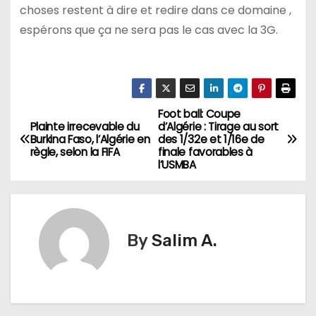
choses restent à dire et redire dans ce domaine ,
espérons que ça ne sera pas le cas avec la 3G.
Foot ball: Coupe
N
Plainte irrecevable du
d’Algérie : Tirage au sort
Burkina Faso, l’Algérie en
des 1/32e et 1/16e de
a
règle, selon la FIFA
finale favorables à
l’USMBA
v
i
g
By
Salim A.
a
t