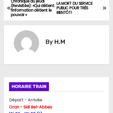
Chronique du jeudi
N
LA MORT DU SERVICE
(Revisitée): «Qui détient
PUBLIC POUR TRÈS
l’information détient le
a
BIENTÔT!
pouvoir »
v
i
By
H.M
g
a
t
i
HORAIRE TRAIN
o
n
Départ - Arrivée
Oran - Sidi Bel-Abbes
d