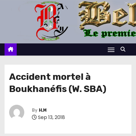
S
k
i
p
t
o
c
o
n
Accident mortel à
t
Boukhanéfis (W. SBA)
e
n
t
By
H.M
Sep 13, 2018