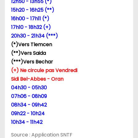
12h50 - 13h55 (*)
e
15h20 - 16h25 (**)
16h00 - 17h11 (*)
l
17h10 - 18h32 (+)
’
20h30 - 21h34 (***)
(*)Vers Tlemcen
a
(**)Vers Saida
r
(***)Vers Bechar
(+) Ne circule pas Vendredi
t
Sidi Bel-Abbes - Oran
i
04h30 - 05h30
07h06 - 08h09
c
08h34 - 09h42
l
09h22 - 10h24
10h34 - 11h42
e
Source : Application SNTF