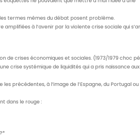
 étiquettes ne pouvaient que mettre à mal l’idée d’une
e les termes mêmes du débat posent problème.
re amplifiées à l’avenir par la violente crise sociale qui s
on de crises économiques et sociales. (1973/1979 choc pé
une crise systémique de liquidités qui a pris naissance au
 les précédentes, à l’image de l’Espagne, du Portugal ou 
t dans le rouge :
?*