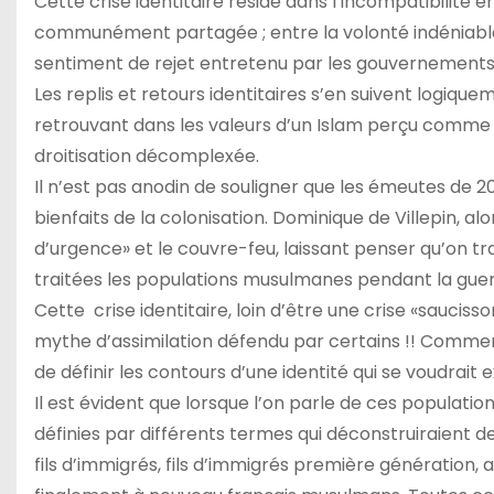
Cette crise identitaire réside dans l’incompatibilité en
communément partagée ; entre la volonté indéniable d
sentiment de rejet entretenu par les gouvernements 
Les replis et retours identitaires s’en suivent logiqu
retrouvant dans les valeurs d’un Islam perçu comme
droitisation décomplexée.
Il n’est pas anodin de souligner que les émeutes de 2
bienfaits de la colonisation. Dominique de Villepin, alo
d’urgence» et le couvre-feu, laissant penser qu’on tr
traitées les populations musulmanes pendant la guerr
Cette crise identitaire, loin d’être une crise «saucisso
mythe d’assimilation défendu par certains !! Comment
de définir les contours d’une identité qui se voudrait e
Il est évident que lorsque l’on parle de ces population
définies par différents termes qui déconstruiraient de
fils d’immigrés, fils d’immigrés première génération, 