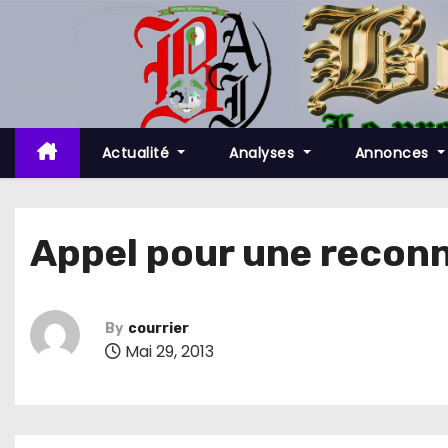
S
k
i
p
t
o
Actualité
Analyses
Annonces
c
o
n
Appel pour une reconn
t
e
n
By
courrier
t
Mai 29, 2013