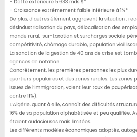
– Dette extérieure 5 633 mds $*
– Croissance extrêmement faible inférieure à 1%*
De plus, d’autres élément aggravent la situation : re
désindustrialisation du pays, délocalisation des emploi
monde rural, sur-taxation et surcharges sociale pénal
compétitivité, chômage durable, population vieillissa
La sanction de la gestion de 40 ans de crise est tomb
agences de notation.
Concrètement, les premières personnes les plus dure
quartiers populaires et des zones rurales. Les zones 
issues de l’immigration, voient leur taux de paupérisa
contre 11%).
L’Algérie, quant à elle, connaît des difficultés struct
16% de sa population alphabétisée et peu qualifiée. 
étaient audacieuses mais limitées.
Les différents modèles économiques adoptés, autogesti