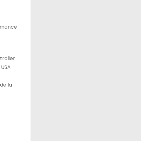
’annonce
trolier
x USA
de la