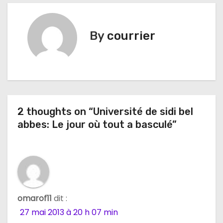
v
i
By
courrier
g
a
t
i
2 thoughts on “Université de sidi bel
abbes: Le jour où tout a basculé”
o
n
d
e
omarof11
dit :
l
27 mai 2013 à 20 h 07 min