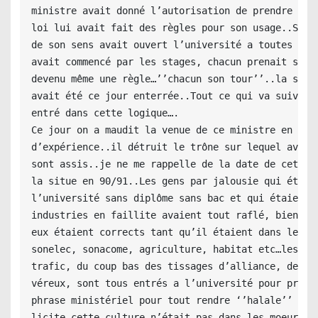
ministre avait donné l’autorisation de prendre une 
loi lui avait fait des règles pour son usage..Sa pa
de son sens avait ouvert l’université a toutes les 
avait commencé par les stages, chacun prenait son c
devenu même une règle…’’chacun son tour’’..la scien
avait été ce jour enterrée..Tout ce qui va suivre n
entré dans cette logique….

Ce jour on a maudit la venue de ce ministre en manq
d’expérience..il détruit le trône sur lequel avec s
sont assis..je ne me rappelle de la date de cette b
la situe en 90/91..Les gens par jalousie qui était 
l’université sans diplôme sans bac et qui étaient c
industries en faillite avaient tout raflé, bien que
eux étaient corrects tant qu’il étaient dans les au
sonelec, sonacome, agriculture, habitat etc…les hab
trafic, du coup bas des tissages d’alliance, des sy
véreux, sont tous entrés a l’université pour profit
phrase ministériel pour tout rendre ‘’halale’’ ou

licite…cette culture n’était pas dans les moeurs de