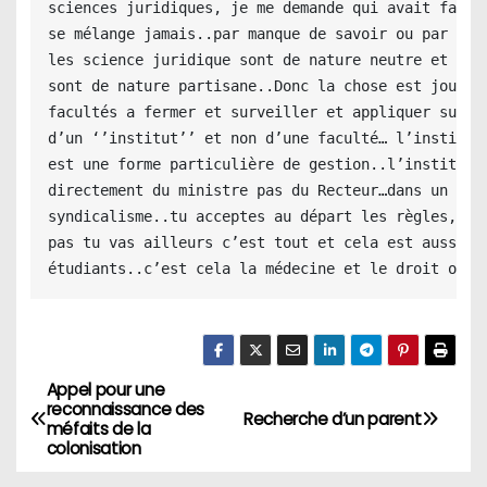
sciences juridiques, je me demande qui avait fait c
se mélange jamais..par manque de savoir ou par inte
les science juridique sont de nature neutre et les 
sont de nature partisane..Donc la chose est jouable
facultés a fermer et surveiller et appliquer sur el
d’un ‘’institut’’ et non d’une faculté… l’institut

est une forme particulière de gestion..l’institut t
directement du ministre pas du Recteur…dans un inst
syndicalisme..tu acceptes au départ les règles, si 
pas tu vas ailleurs c’est tout et cela est aussi va
étudiants..c’est cela la médecine et le droit ou t
Appel pour une
N
reconnaissance des
Recherche d’un parent
méfaits de la
a
colonisation