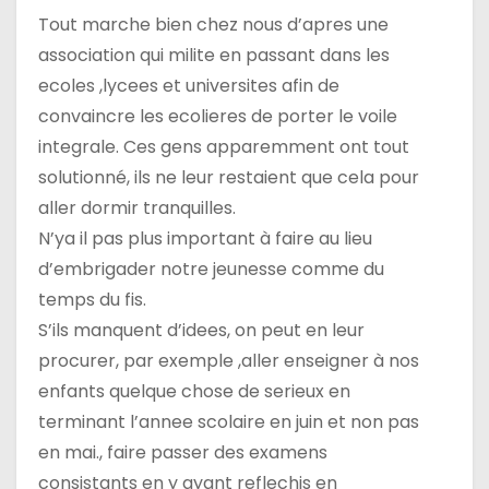
’
Tout marche bien chez nous d’apres une
association qui milite en passant dans les
a
ecoles ,lycees et universites afin de
r
convaincre les ecolieres de porter le voile
integrale. Ces gens apparemment ont tout
t
solutionné, ils ne leur restaient que cela pour
i
aller dormir tranquilles.
N’ya il pas plus important à faire au lieu
c
d’embrigader notre jeunesse comme du
l
temps du fis.
S’ils manquent d’idees, on peut en leur
e
procurer, par exemple ,aller enseigner à nos
enfants quelque chose de serieux en
terminant l’annee scolaire en juin et non pas
en mai., faire passer des examens
consistants en y ayant reflechis en