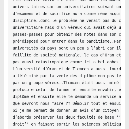
universitaires car un universitaires suivant un par
d’examens et de sacrifice aura comme même acquis un
discipline..donc le problème ne venait pas du coté 
universitaire mais d’un véreux qui avait déjà utili
passes-passes pour obtenir des notes dans son cursu
pré*disposé pour entrer dans le banditisme..Par con
universités du pays sont un peu a l’abri car il n y
faillite de société nationale..le cas d’Oran et de 
pas aussi catastrophique comme ici a bel abbes bien
l’université d’Oran et de Tlemcen a aussi lourdemen
a tété miné par la vente des diplôme non pas les en
par un groupe véreux..Tlemcen était aussi miné par 
protocole celui de former et ensuite envahir, elle 
diplôme et ensuite elle te demande un service après
Que devront nous faire ?? Démolir tout et ensuite r
Si je me permet de donner un avis d’un citoyen faud
d’abords préserver les deux facultés de base ‘’méde
droit’’ en faisant sortir les sciences politique qu