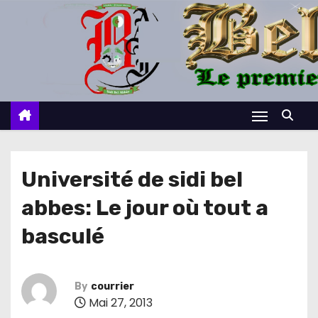
S
k
i
p
t
o
c
o
n
Université de sidi bel
t
abbes: Le jour où tout a
e
n
basculé
t
By
courrier
Mai 27, 2013