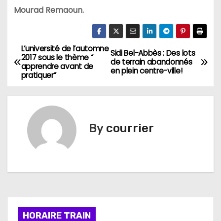
Mourad Remaoun.
L’université de l’automne
N
Sidi Bel-Abbès : Des lots
2017 sous le thème ‘’
de terrain abandonnés
apprendre avant de
a
en plein centre-ville!
pratiquer’’
v
i
By
courrier
g
a
t
i
HORAIRE TRAIN
o