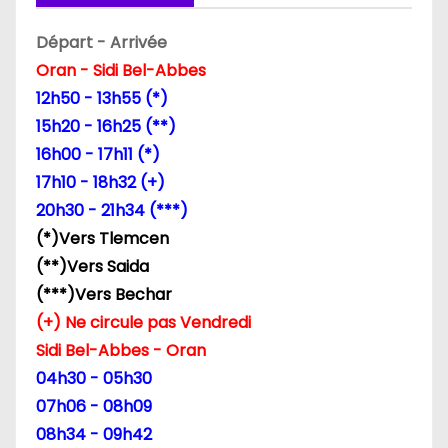
n
Départ - Arrivée
Oran - Sidi Bel-Abbes
d
12h50 - 13h55 (*)
e
15h20 - 16h25 (**)
16h00 - 17h11 (*)
l
17h10 - 18h32 (+)
’
20h30 - 21h34 (***)
(*)Vers Tlemcen
a
(**)Vers Saida
r
(***)Vers Bechar
(+) Ne circule pas Vendredi
t
Sidi Bel-Abbes - Oran
i
04h30 - 05h30
07h06 - 08h09
c
08h34 - 09h42