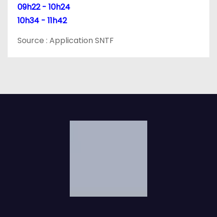
l
09h22 - 10h24
10h34 - 11h42
e
Source : Application SNTF