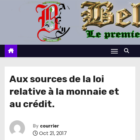
S
k
i
p
t
o
c
o
n
Aux sources de la loi
t
relative à la monnaie et
e
n
au crédit.
t
By
courrier
Oct 21, 2017