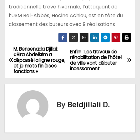
traditionnelle trêve hivernale, l’attaquant de
l’USM Bel-Abbès, Hocine Achiou, est en tête du
classement des buteurs avec 9 réalisations
M. Bensenada Djillali:
N
Enfin! : Les travaux de
« Bira Abdelkrim a
réhabilitation de l’hôtel
dépassé la ligne rouge,
a
de ville vont débuter
et je mets fin à ses
incessament
fonctions »
v
i
g
By
Beldjillali D.
a
t