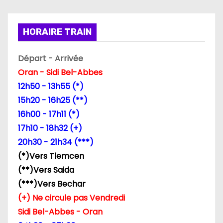
i
o
HORAIRE TRAIN
n
Départ - Arrivée
d
Oran - Sidi Bel-Abbes
12h50 - 13h55 (*)
e
15h20 - 16h25 (**)
l
16h00 - 17h11 (*)
17h10 - 18h32 (+)
’
20h30 - 21h34 (***)
a
(*)Vers Tlemcen
(**)Vers Saida
r
(***)Vers Bechar
t
(+) Ne circule pas Vendredi
Sidi Bel-Abbes - Oran
i