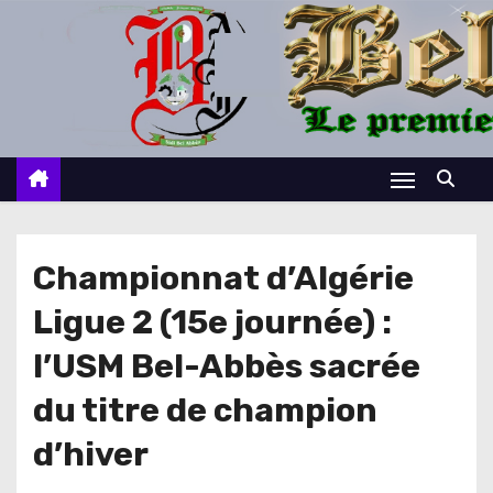
S
k
i
p
t
o
c
o
n
Championnat d’Algérie
t
Ligue 2 (15e journée) :
e
n
l’USM Bel-Abbès sacrée
t
du titre de champion
d’hiver