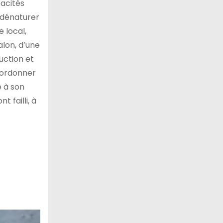
pacités
n dénaturer
e local,
alon, d’une
ruction et
coordonner
é à son
 failli, à