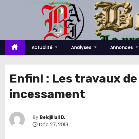
S
k
i
p
t
o
Actualité
Analyses
Annonces
c
o
n
Enfin! : Les travaux de
t
incessament
e
n
t
By
Beldjillali D.
Déc 27, 2013