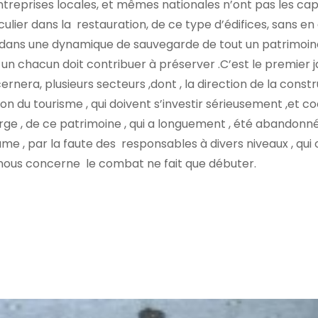
 entreprises locales, et mêmes nationales n’ont pas les ca
culier dans la restauration, de ce type d’édifices, sans e
scrit dans une dynamique de sauvegarde de tout un patrimoin
t un chacun doit contribuer à préserver .C’est le premier j
ernera, plusieurs secteurs ,dont , la direction de la const
ction du tourisme , qui doivent s’investir sérieusement ,et 
harge , de ce patrimoine , qui a longuement , été abandonn
e , par la faute des responsables à divers niveaux , qui ont
ui nous concerne le combat ne fait que débuter.