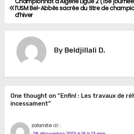
Championnat d’Algérie Ligue 2 (15e journée)
N
l’USM Bel-Abbès sacrée du titre de champi
a
d’hiver
v
i
By
Beldjillali D.
g
a
t
i
One thought on “Enfin! : Les travaux de réh
o
incessament”
n
zalamite
dit :
d
28 décembre 2013 à 15 h 13 min