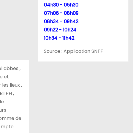
04h30 - 05h30
07h06 - 08h09
08h34 - 09h42
09h22 - 10h24
10h34 - 11h42
Source : Application SNTF
el abbes ,
e et
es lieux ,
 BTPH ,
le
urs
 somme de
 compte