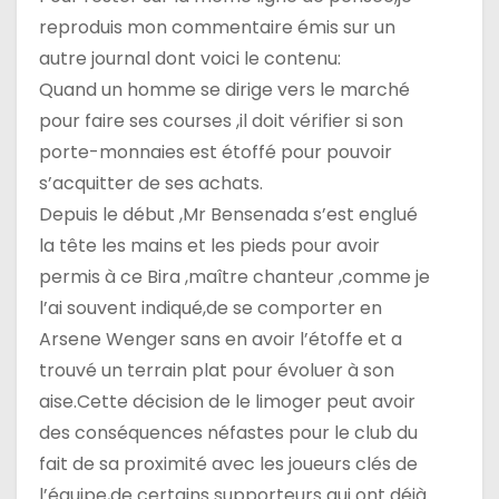
reproduis mon commentaire émis sur un
r
autre journal dont voici le contenu:
t
Quand un homme se dirige vers le marché
pour faire ses courses ,il doit vérifier si son
i
porte-monnaies est étoffé pour pouvoir
c
s’acquitter de ses achats.
Depuis le début ,Mr Bensenada s’est englué
l
la tête les mains et les pieds pour avoir
e
permis à ce Bira ,maître chanteur ,comme je
l’ai souvent indiqué,de se comporter en
Arsene Wenger sans en avoir l’étoffe et a
trouvé un terrain plat pour évoluer à son
aise.Cette décision de le limoger peut avoir
des conséquences néfastes pour le club du
fait de sa proximité avec les joueurs clés de
l’équipe,de certains supporteurs qui ont déjà