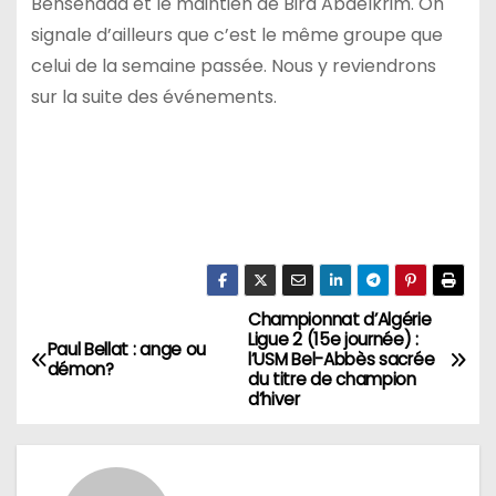
Bensenada et le maintien de Bira Abdelkrim. On
signale d’ailleurs que c’est le même groupe que
celui de la semaine passée. Nous y reviendrons
sur la suite des événements.
Championnat d’Algérie
N
Ligue 2 (15e journée) :
Paul Bellat : ange ou
l’USM Bel-Abbès sacrée
a
démon?
du titre de champion
d’hiver
v
i