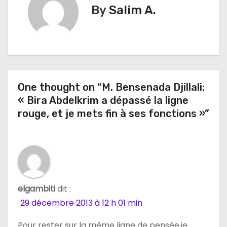
g
By
Salim A.
a
t
i
One thought on “M. Bensenada Djillali:
o
« Bira Abdelkrim a dépassé la ligne
n
rouge, et je mets fin à ses fonctions »”
d
e
l
elgambiti
dit :
’
29 décembre 2013 à 12 h 01 min
a
Pour rester sur la même ligne de pensée,je