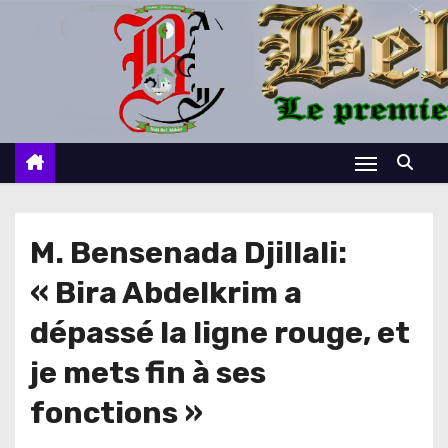
S
k
i
p
t
o
c
o
n
M. Bensenada Djillali:
t
« Bira Abdelkrim a
e
n
dépassé la ligne rouge, et
t
je mets fin à ses
fonctions »