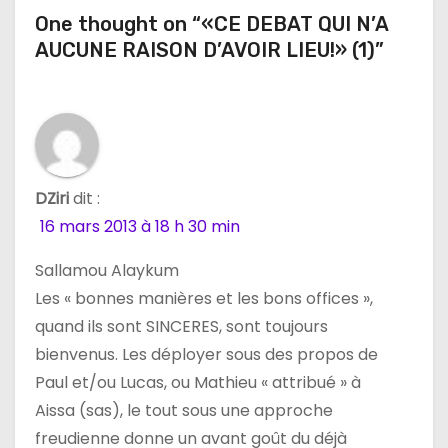
i
One thought on “«CE DEBAT QUI N’A
AUCUNE RAISON D’AVOIR LIEU!» (1)”
o
n
d
e
DZiri
dit :
l
16 mars 2013 à 18 h 30 min
’
Sallamou Alaykum
Les « bonnes manières et les bons offices »,
a
quand ils sont SINCERES, sont toujours
r
bienvenus. Les déployer sous des propos de
Paul et/ou Lucas, ou Mathieu « attribué » à
t
Aissa (sas), le tout sous une approche
i
freudienne donne un avant goût du déjà