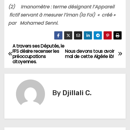
(2)
Imanomètre : terme désignant l’Appareil
fictif servant à mesurer l’iman (la Foi) « créé »
par Mohamed Senni.
A travers ses Députés, le
N
FFS désire recenser les
Nous devons tous avoir
préoccupations
mal de cette Algérie là!
a
citoyennes.
v
i
By
Djillali C.
g
a
t