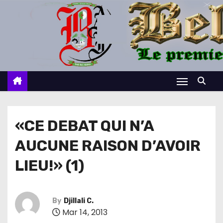
S
k
i
p
t
o
c
o
n
«CE DEBAT QUI N’A
t
AUCUNE RAISON D’AVOIR
e
n
LIEU!» (1)
t
By
Djillali C.
Mar 14, 2013