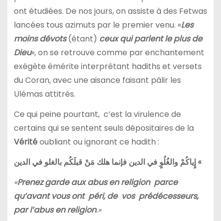
ont étudiées. De nos jours, on assiste à des Fetwas
lancées tous azimuts par le premier venu. «
Les
moins dévots
(étant)
ceux qui parlent le plus de
Dieu
», on se retrouve comme par enchantement
exégète émérite interprétant hadiths et versets
du Coran, avec une aisance faisant pâlir les
Ulémas attitrés.
Ce qui peine pourtant, c’est la virulence de
certains qui se sentent seuls dépositaires de la
Vérité
oubliant ou ignorant ce hadith :
إٍياكُمْ والغُلُوٍ في الدين فإنما هلك مَنْ قبلَكُم بالغلو في الدين «
«
Prenez garde aux abus en religion parce
qu’avant vous ont péri, de vos prédécesseurs,
par l’abus en religion
.»