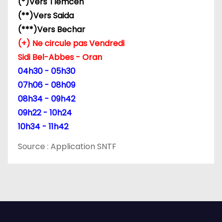
(*)Vers Tlemcen
r
(**)Vers Saida
t
(***)Vers Bechar
(+) Ne circule pas Vendredi
i
Sidi Bel-Abbes - Oran
c
04h30 - 05h30
07h06 - 08h09
l
08h34 - 09h42
e
09h22 - 10h24
10h34 - 11h42
Source : Application SNTF