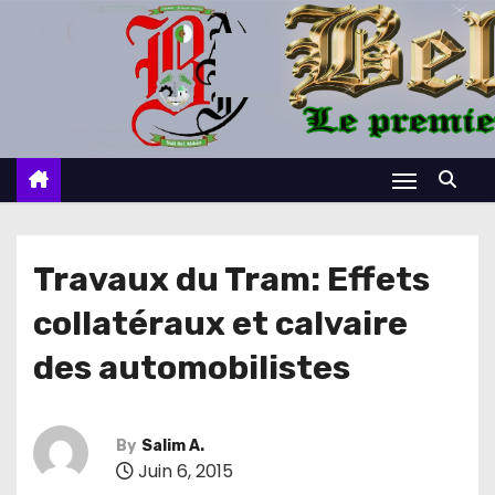
S
k
i
p
t
o
c
o
n
Travaux du Tram: Effets
t
collatéraux et calvaire
e
n
des automobilistes
t
By
Salim A.
Juin 6, 2015