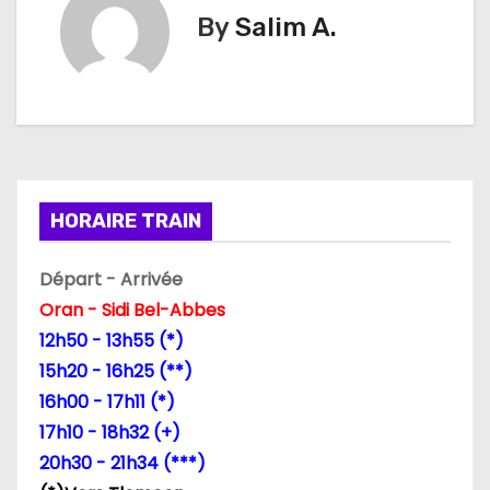
g
By
Salim A.
a
t
i
o
HORAIRE TRAIN
n
d
Départ - Arrivée
Oran - Sidi Bel-Abbes
e
12h50 - 13h55 (*)
l
15h20 - 16h25 (**)
16h00 - 17h11 (*)
’
17h10 - 18h32 (+)
a
20h30 - 21h34 (***)