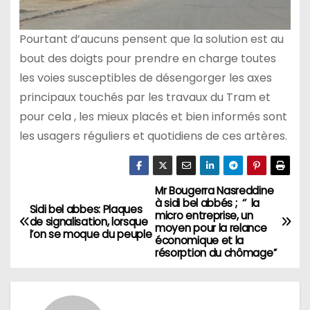
Pourtant d’aucuns pensent que la solution est au
bout des doigts pour prendre en charge toutes
les voies susceptibles de désengorger les axes
principaux touchés par les travaux du Tram et
pour cela , les mieux placés et bien informés sont
les usagers réguliers et quotidiens de ces artères.
Mr Bougerra Nasreddine
N
à sidi bel abbés ; ‘’ la
Sidi bel abbes: Plaques
micro entreprise, un
a
de signalisation, lorsque
moyen pour la relance
l’on se moque du peuple
économique et la
v
résorption du chômage’’
i