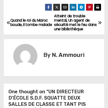
Atteint de trouble
N
Quand le roi du Maroc
mental, Un agent de
boude, il tombe malade
sécurité met le feu dans
a
une bibliothèque
v
i
By
N. Ammouri
g
a
t
i
One thought on “UN DIRECTEUR
D’ÉCOLE S.D.F. SQUATTE DEUX
o
SALLES DE CLASSE ET TANT PIS