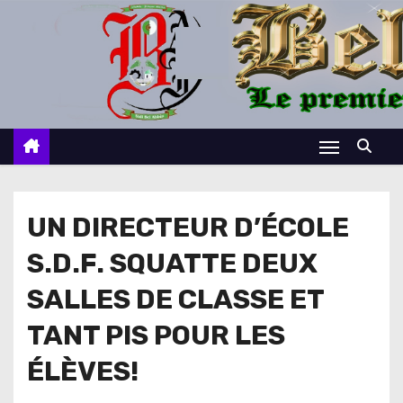
S
k
i
p
t
o
c
o
n
UN DIRECTEUR D’ÉCOLE
t
S.D.F. SQUATTE DEUX
e
n
SALLES DE CLASSE ET
t
TANT PIS POUR LES
ÉLÈVES!