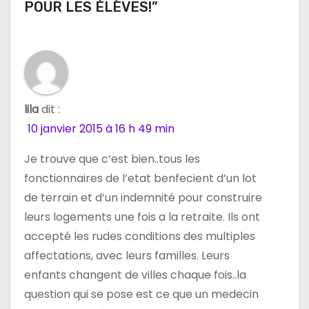
n
POUR LES ÉLÈVES!”
d
e
l
lila
dit :
’
10 janvier 2015 à 16 h 49 min
a
Je trouve que c’est bien..tous les
r
fonctionnaires de l’etat benfecient d’un lot
de terrain et d’un indemnité pour construire
t
leurs logements une fois a la retraite. Ils ont
i
accepté les rudes conditions des multiples
affectations, avec leurs familles. Leurs
c
enfants changent de villes chaque fois..la
l
question qui se pose est ce que un medecin