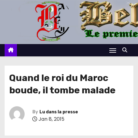
S
k
i
p
t
o
c
o
n
Quand le roi du Maroc
t
boude, il tombe malade
e
n
t
By
Lu dans la presse
Jan 8, 2015