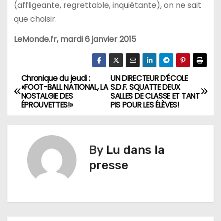
(affligeante, regrettable, inquiétante), on ne sait
que choisir.
LeMonde.fr, mardi 6 janvier 2015
Chronique du jeudi :
UN DIRECTEUR D’ÉCOLE
N
«FOOT-BALL NATIONAL, LA
S.D.F. SQUATTE DEUX
NOSTALGIE DES
SALLES DE CLASSE ET TANT
a
ÉPROUVETTES!»
PIS POUR LES ÉLÈVES!
v
i
By
Lu dans la
g
presse
a
t