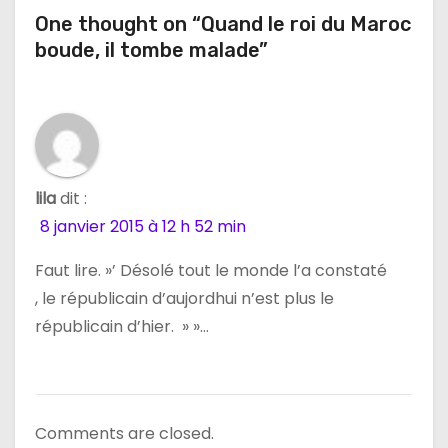
i
One thought on “Quand le roi du Maroc
boude, il tombe malade”
o
n
d
e
lila
dit :
l
8 janvier 2015 à 12 h 52 min
’
Faut lire. »’ Désolé tout le monde l’a constaté
, le républicain d’aujordhui n’est plus le
a
républicain d’hier. » »…
r
t
i
Comments are closed.