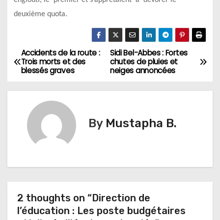
englouti, le premier et s’apprêtaient à dévorer le
deuxième quota.
Accidents de la route :
Sidi Bel-Abbes : Fortes
N
Trois morts et des
chutes de pluies et
blessés graves
neiges annoncées
a
v
i
By
Mustapha B.
g
a
t
2 thoughts on “Direction de
i
l’éducation : Les poste budgétaires