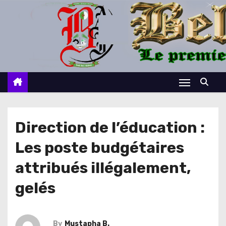
S
k
i
p
t
o
c
o
n
Direction de l’éducation :
t
Les poste budgétaires
e
n
attribués illégalement,
t
gelés
By
Mustapha B.