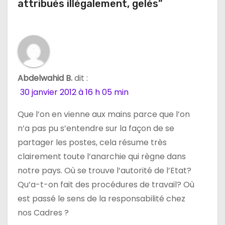
o
attribués illégalement, gelés”
n
d
e
Abdelwahid B.
dit :
l
30 janvier 2012 à 16 h 05 min
’
Que l’on en vienne aux mains parce que l’on
a
n’a pas pu s’entendre sur la façon de se
partager les postes, cela résume très
r
clairement toute l’anarchie qui règne dans
t
notre pays. Où se trouve l’autorité de l’Etat?
Qu’a-t-on fait des procédures de travail? Où
i
est passé le sens de la responsabilité chez
c
nos Cadres ?