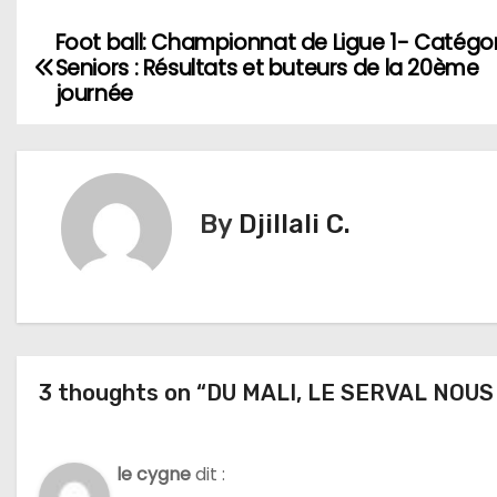
Foot ball: Championnat de Ligue 1- Catégor
N
Seniors : Résultats et buteurs de la 20ème
a
journée
v
i
By
Djillali C.
g
a
t
i
3 thoughts on “DU MALI, LE SERVAL NOUS
o
n
le cygne
dit :