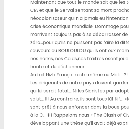
Maintenant que tout le monde sait que les te
CIA et que le Serval sentant sa mort procha
néocolonisateur qui n’a jamais eu l’intentio
crise économique mondiale. Dommage pour le
n’arrivent toujours pas à se débarrasser de c
zéro…pour qu’ils ne puissent pas faire la diffé
sauveurs du BOULOULOU qu’ils ont eux même 
nos harkis, nos Caïds,nos traitres osent jou
honte et du déshonneur…
Au fait Hizb França existe même au Mali…..?!
Les dirigeants de notre pays doivent garder la
qui lui serait fatal…..Ni les Sionistes par ado
salut….!!! Au contraire, ils sont tous Kif Kif…
sont prêt à nous enfoncer dans la boue pour 
à la C….!!!! Rappelons nous « The Clash of C
développant une thèse qu’il avait déjà expri