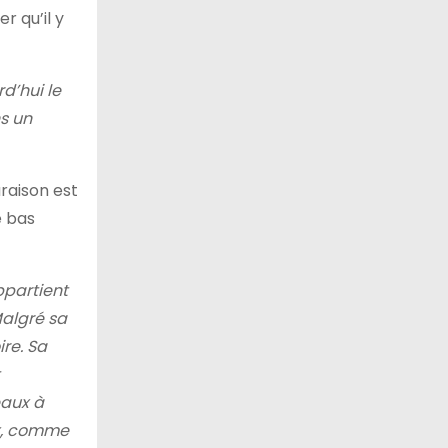
r qu’il y
d’hui le
ns un
araison est
e bas
ppartient
Malgré sa
ire. Sa
eaux à
ux, comme