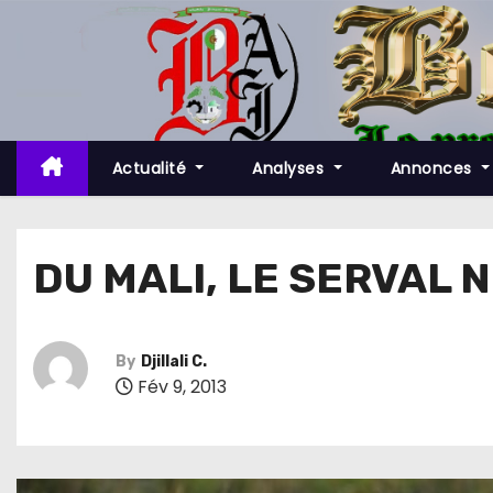
S
k
i
p
t
o
Actualité
Analyses
Annonces
c
o
n
DU MALI, LE SERVAL N
t
e
n
By
Djillali C.
t
Fév 9, 2013