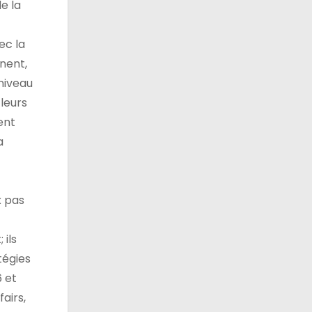
e la
ec la
nent,
 niveau
 leurs
ent
a
x pas
 ils
tégies
6 et
airs,