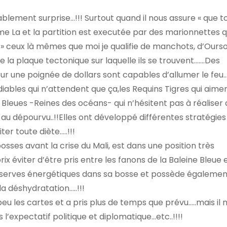
ablement surprise…!!! Surtout quand il nous assure « que to
me La et la partition est executée par des marionnettes q
ceux là mêmes que moi je qualifie de manchots, d’Ours
 la plaque tectonique sur laquelle ils se trouvent…….Des
ur une poignée de dollars sont capables d’allumer le feu…
 diables qui n’attendent que ça,les Requins Tigres qui aime
 Bleues -Reines des océans- qui n’hésitent pas à réaliser
 au dépourvu..!!Elles ont développé différentes stratégies
er toute diète…..!!!
sses avant la crise du Mali, est dans une position très
ix éviter d’être pris entre les fanons de la Baleine Bleue e
 réserves énergétiques dans sa bosse et possède égalemen
 déshydratation…..!!!
 peu les cartes et a pris plus de temps que prévu…..mais il 
’expectatif politique et diplomatique…etc..!!!!