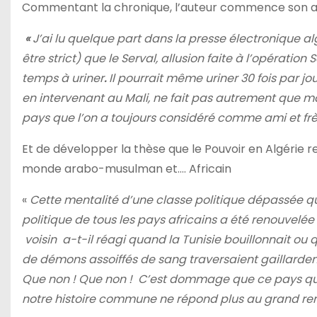
Commentant la chronique, l’auteur commence son artic
«
J’ai lu quelque part dans la presse électronique a
être strict) que le Serval, allusion faite à l’opération
temps à uriner
.
Il pourrait même uriner 30 fois par j
en intervenant au Mali, ne fait pas autrement que ma
pays que l’on a toujours considéré comme ami et frèr
Et de développer la thèse que le Pouvoir en Algérie
monde arabo-musulman et…. Africain
«
Cette mentalité d’une classe politique dépassée qu
politique de tous les pays africains a été renouvelée
voisin a-t-il réagi quand la Tunisie bouillonnait ou
de démons assoiffés de sang traversaient gaillarde
Que non ! Que non ! C’est dommage que ce pays que
notre histoire commune ne répond plus au grand re