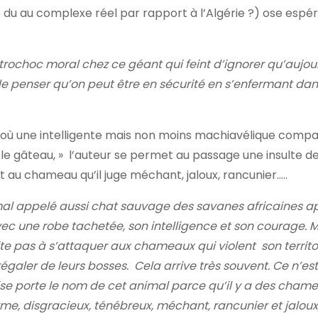
 du au complexe réel par rapport à l’Algérie ?) ose espére
trochoc moral chez ce géant qui feint d’ignorer qu’aujour
re de penser qu’on peut être en sécurité en s’enfermant da
sion, où une intelligente mais non moins machiavélique comp
r le gâteau, » l’auteur se permet au passage une insulte d
 au chameau qu’il juge méchant, jaloux, rancunier…..
nimal appelé aussi chat sauvage des savanes africaines a
avec une robe tachetée, son intelligence et son courage. 
site pas à s’attaquer aux chameaux qui violent son territo
 régaler de leurs bosses. Cela arrive très souvent. Ce n’est
ise porte le nom de cet animal parce qu’il y a des cham
orme, disgracieux, ténébreux, méchant, rancunier et jalo