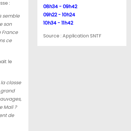
sse :
08h34 - 09h42
09h22 - 10h24
ys semble
10h34 - 11h42
de son
a France
Source : Application SNTF
ns ce
ait le
la classe
e grand
 sauvages,
e Mali ?
ent de