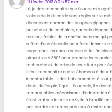
11 février 2013 à 0 h 57 min
d
Là, je dois reconnaitre que Sourire m’a agré
e
violons de la discorde sont réglés sur le mê
découplent comme des poupées gigognes. » 
l
peluche et de cachalots, car cela dépend de
’
maillons faibles de la chaîne humaine qui po
suffira d’une étincelle pour faire danser les
a
nager dans les eaux troubles et les Baleines
r
pirouettes à 360° pour prendre leurs proies
recherche et de prise de nourriture pour évit
t
Il faut reconnaître que le Chameau à deux bo
i
inconfortable… Il doit habilement et à tout pr
dents du Requin Tigre……Pour cela, il a des
c
remarquables mécanismes d’adaptation à la
l
C’est vrai que la crise en Syrie à brouillé un
pas perdre ce temps précieux à rester dans l
e