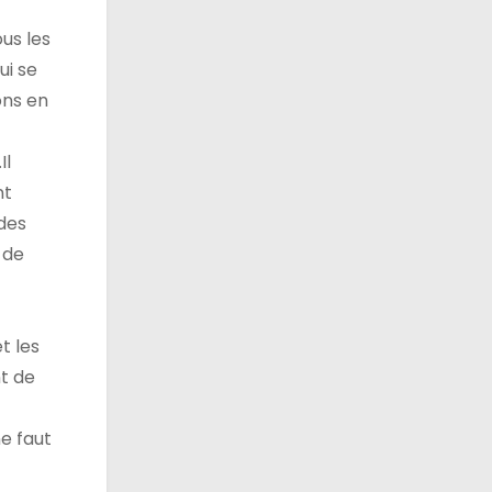
us les
ui se
ons en
Il
nt
 des
 de
t les
t de
ne faut