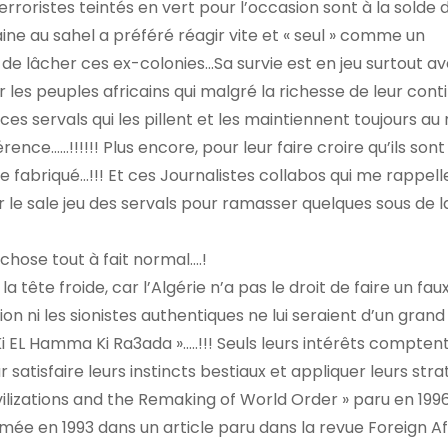
rroristes teintés en vert pour l’occasion sont à la solde d
ine au sahel a préféré réagir vite et « seul » comme un
n de lâcher ces ex-colonies…Sa survie est en jeu surtout av
s peuples africains qui malgré la richesse de leur conti
es servals qui les pillent et les maintiennent toujours au
rence……!!!!!! Plus encore, pour leur faire croire qu’ils sont
fabriqué…!!! Et ces Journalistes collabos qui me rappell
er le sale jeu des servals pour ramasser quelques sous de l
 chose tout à fait normal….!
 tête froide, car l’Algérie n’a pas le droit de faire un fau
ption ni les sionistes authentiques ne lui seraient d’un grand
. »Ki EL Hamma Ki Ra3ada »…..!!! Seuls leurs intérêts comptent;
satisfaire leurs instincts bestiaux et appliquer leurs stra
ivilizations and the Remaking of World Order » paru en 199
mée en 1993 dans un article paru dans la revue Foreign Aff