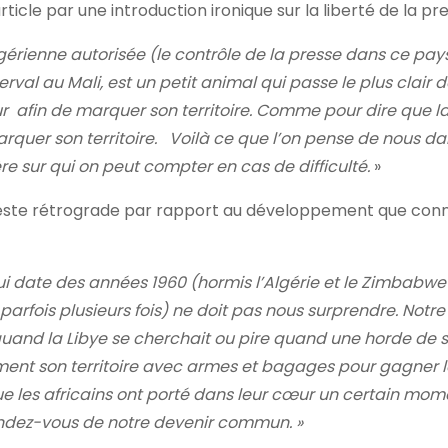
le par une introduction ironique sur la liberté de la pre
lgérienne autorisée (le contrôle de la presse dans ce pa
 Serval au Mali, est un petit animal qui passe le plus clair 
our afin de marquer son territoire. Comme pour dire que l
rquer son territoire. Voilà ce que l’on pense de nous da
e sur qui on peut compter en cas de difficulté.
»
 reste rétrograde par rapport au développement que conn
i date des années 1960 (hormis l’Algérie et le Zimbabwe 
 parfois plusieurs fois) ne doit pas nous surprendre. Notr
 quand la Libye se cherchait ou pire quand une horde de
ment son territoire avec armes et bagages pour gagner l
 les africains ont porté dans leur cœur un certain mom
ndez-vous de notre devenir commun. »