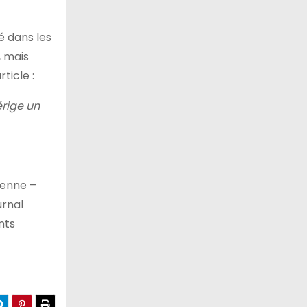
é dans les
, mais
ticle :
érige un
lienne –
urnal
nts