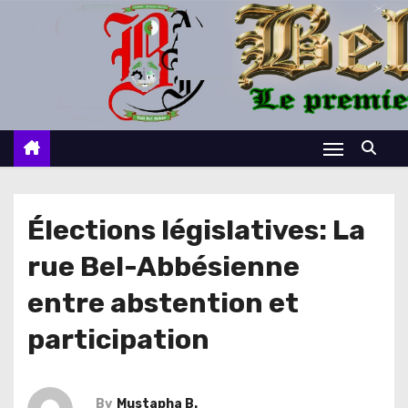
S
k
i
p
t
o
c
o
n
Élections législatives: La
t
rue Bel-Abbésienne
e
n
entre abstention et
t
participation
By
Mustapha B.