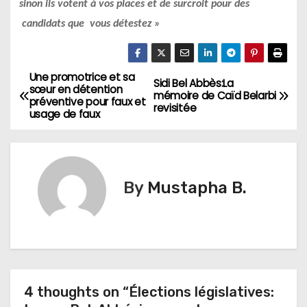
sinon ils votent à vos places et de surcroit pour des
candidats que vous détestez »
Une promotrice et sa
N
Sidi Bel Abbès:La
sœur en détention
mémoire de Caïd Belarbi
préventive pour faux et
a
revisitée
usage de faux
v
i
By
Mustapha B.
g
a
t
i
4 thoughts on “Élections législatives: