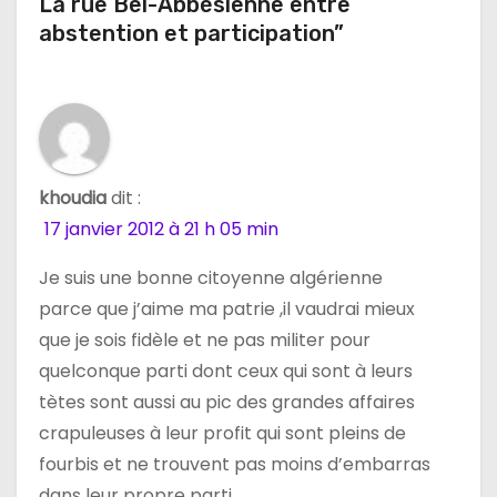
La rue Bel-Abbésienne entre
o
abstention et participation”
n
d
e
l
khoudia
dit :
17 janvier 2012 à 21 h 05 min
’
Je suis une bonne citoyenne algérienne
a
parce que j’aime ma patrie ,il vaudrai mieux
r
que je sois fidèle et ne pas militer pour
quelconque parti dont ceux qui sont à leurs
t
tètes sont aussi au pic des grandes affaires
i
crapuleuses à leur profit qui sont pleins de
fourbis et ne trouvent pas moins d’embarras
c
dans leur propre parti .