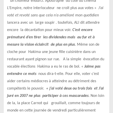
un chômeur endurci. Apostrophé du cote du cinéma
L’Empire, notre interlocuteur ne croit plus aux votes «
J’ai
voté et revoté sans que cela n’a amélioré mon quotidien
lancera avec un large soupir . toutefois, ALI dit attendre
encore la décantation pour mieux voir.
C’est encore
prématuré d’en tirer les dividendes
mais au fur et à
mesure la vision éclaircit de plus en plus
. Même son de
cloche pour Hakima une jeune fille cuisinière dans un
restaurant ayant pignon sur rue. A la simple évocation du
vocable élections Hakima a eu le ras de bol. «
Jaime pas
entendre
ce mots
nous dira-t-elle. Pour elle, voter c’est
aider certains médiocres à atteindre au détriment des
compétents le pouvoir.
« j’ai voté deux ou trois fois et J’ai
juré en 2007 ne plus
participer à ces mascarades
. Non loin
de la, la place Carnot qui grouillait, comme toujours de
monde en cette journée de vendredi particulièrement