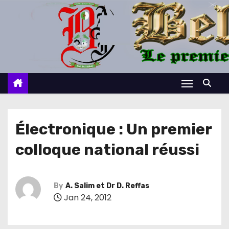
S
k
i
p
t
o
c
o
n
Électronique : Un premier
t
colloque national réussi
e
n
t
By
A. Salim et Dr D. Reffas
Jan 24, 2012