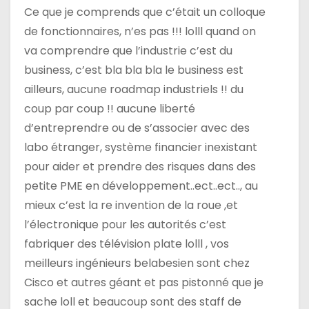
’
Ce que je comprends que c’était un colloque
a
de fonctionnaires, n’es pas !!! lolll quand on
va comprendre que l’industrie c’est du
r
business, c’est bla bla bla le business est
t
ailleurs, aucune roadmap industriels !! du
coup par coup !! aucune liberté
i
d’entreprendre ou de s’associer avec des
c
labo étranger, système financier inexistant
pour aider et prendre des risques dans des
l
petite PME en développement..ect..ect.., au
e
mieux c’est la re invention de la roue ,et
l’électronique pour les autorités c’est
fabriquer des télévision plate lolll , vos
meilleurs ingénieurs belabesien sont chez
Cisco et autres géant et pas pistonné que je
sache loll et beaucoup sont des staff de