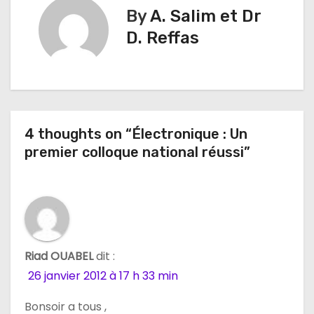
By
A. Salim et Dr
i
D. Reffas
g
a
t
4 thoughts on “Électronique : Un
i
premier colloque national réussi”
o
n
d
e
Riad OUABEL
dit :
26 janvier 2012 à 17 h 33 min
l
Bonsoir a tous ,