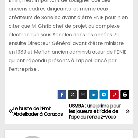
Enfin, il est important de souligner que des
anciens cadres dirigeants et même ceux
créateurs de Sonelec avant d’être ENIE pour n’en
citer que M. Ghrib chef de projet du complexe
électronique sous Sonelec dans les années 70
ensuite Directeur Général avant d’être ministre
en 1989 et Meflah ancien administrateur de l’ENIE
qui ont répondu présents à l’appel lancé par
l’entreprise .
USMBA : une prime pour
N
Le buste de l’Emir
les joueurs et l’aide de
Abdelkader à Caracas
l’apc au rendez-vous
a
v