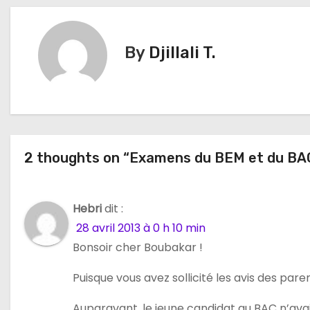
v
i
By
Djillali T.
g
a
t
i
2 thoughts on “Examens du BEM et du BAC 
o
n
Hebri
dit :
28 avril 2013 à 0 h 10 min
d
Bonsoir cher Boubakar !
e
Puisque vous avez sollicité les avis des paren
l
Auparavant, le jeune candidat au BAC n’avai