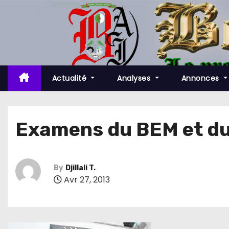
S
k
i
p
t
o
Actualité
Analyses
Annonces
c
o
n
Examens du BEM et du 
t
e
n
By
Djillali T.
t
Avr 27, 2013