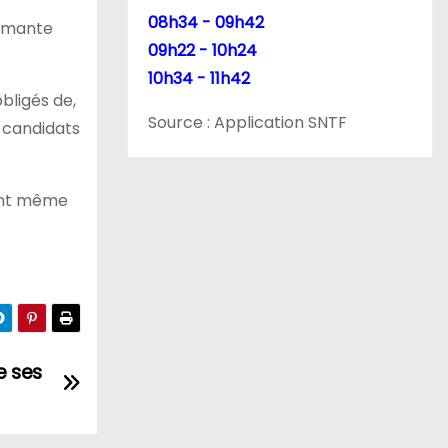
08h34 - 09h42
rimante
09h22 - 10h24
10h34 - 11h42
bligés de,
Source : Application SNTF
s candidats
vent même
e ses