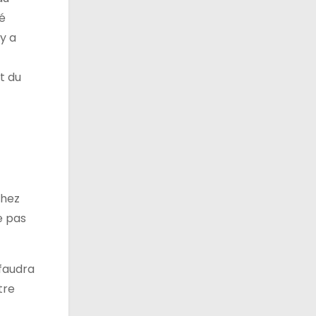
pé
 y a
t du
Chez
e pas
 faudra
tre