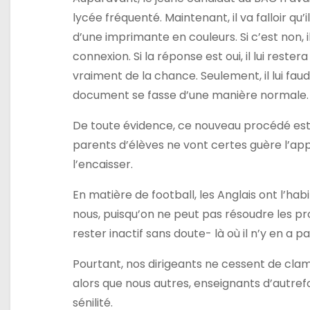
’
lycée fréquenté. Maintenant, il va falloir qu’
a
d’une imprimante en couleurs. Si c’est non, il
connexion. Si la réponse est oui, il lui restera 
r
vraiment de la chance. Seulement, il lui fau
t
document se fasse d’une manière normale.
i
De toute évidence, ce nouveau procédé est i
parents d’élèves ne vont certes guère l’a
c
l’encaisser.
l
En matière de football, les Anglais ont l’ha
e
nous, puisqu’on ne peut pas résoudre les pr
rester inactif sans doute- là où il n’y en a pa
Pourtant, nos dirigeants ne cessent de clamer
alors que nous autres, enseignants d’autrefo
sénilité.