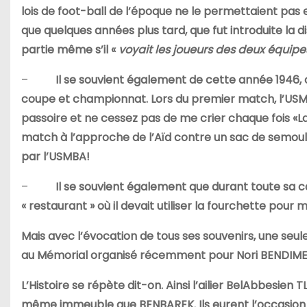
lois de foot-ball de l’époque ne le permettaient pas
que quelques années plus tard, que fut introduite la d
partie même s’il «
voyait les joueurs des deux équipe
–
Il se souvient également de cette année 1946, 
coupe et championnat. Lors du premier match, l’US
passoire et ne cessez pas de me crier chaque fois «Laiss
match à l’approche de l’Aïd contre un sac de semou
par l’USMBA!
–
Il se souvient également que durant toute sa ca
« restaurant » où il devait utiliser la fourchette pour 
Mais avec l’évocation de tous ses souvenirs, une seule
au Mémorial organisé récemment pour Nori BENDIMERE
L’Histoire se répète dit-on. Ainsi l’ailier BelAbbesien 
même immeuble que BENBAREK. Ils eurent l’occasion d