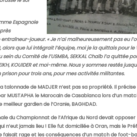
brassé le sol
 femme Espagnole
après
entraîneur-joueur. « Je n’ai malheureusement pas eu l’
9, alors que lui intégrait l’équipe, moi je la quittais pour 
 sein du Comité de l’USMBA, SEKKAL Chaïb l’a quittée pou
HEIKH, KOUIDER et moi-même. Nous y sommes restés jusqu’
n prison pour trois ans, pour mes activités militantes.
 la talonnade de MADJER n’est pas sa propriété. Il précise
 par MUSTAPHA le Marocain de Casablanca lors d’un matc
 meilleur gardien de l’Oranie, BAGHDAD.
inale du Championnat de l’Afrique du Nord devait opposer
 n’eut jamais lieu ! Elle fut domiciliée à Oran, mais le Pré
rre faisait rage et les conséquences d’un match de foot-ba