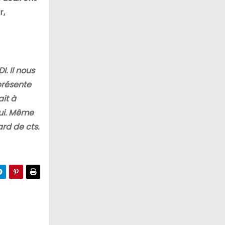
r,
. Il nous
présente
ait à
hui. Même
ard de cts.