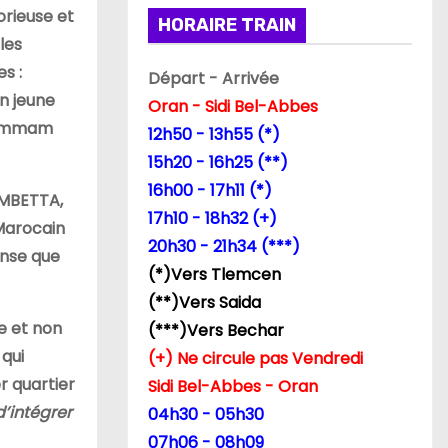
orieuse et
HORAIRE TRAIN
les
es :
Départ - Arrivée
n jeune
Oran - Sidi Bel-Abbes
 Hammam
12h50 - 13h55 (*)
15h20 - 16h25 (**)
16h00 - 17h11 (*)
AMBETTA,
17h10 - 18h32 (+)
 Marocain
20h30 - 21h34 (***)
ense que
(*)Vers Tlemcen
(**)Vers Saida
e et non
(***)Vers Bechar
 qui
(+) Ne circule pas Vendredi
er quartier
Sidi Bel-Abbes - Oran
’intégrer
04h30 - 05h30
07h06 - 08h09