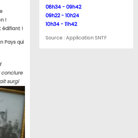
08h34 - 09h42
le
09h22 - 10h24
n !
10h34 - 11h42
édifiant !
Source : Application SNTF
n Pays qui
d
t conclure
ait surgi