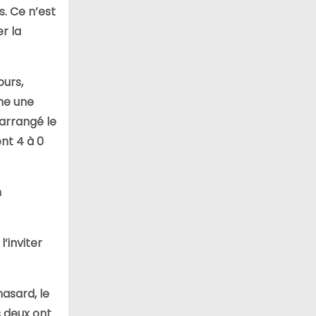
. Ce n’est
r la
ours,
me une
 arrangé le
nt 4 à 0
n
’inviter
hasard, le
s deux ont