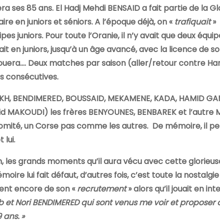
lera ses 85 ans. El Hadj Mehdi BENSAID a fait partie de la Gl
ire en juniors et séniors. A l’époque déjà, on «
trafiquait
» 
pes juniors. Pour toute l’Oranie, il n’y avait que deux équip
 en juniors, jusqu’à un âge avancé, avec la licence de so
 jouera…. Deux matches par saison (aller/retour contre
s consécutives.
NCHEIKH, BENDIMERED, BOUSSAID, MEKAMENE, KADA, HAMID G
id MAKOUDI) les frères BENYOUNES, BENBAREK et l’autre
ité, un Corse pas comme les autres. De mémoire, il p
 lui.
 les grands moments qu’il aura vécu avec cette glorieus
ire lui fait défaut, d’autres fois, c’est toute la nostalgie
vient encore de son «
recrutement
» alors qu’il jouait en int
 et Nori BENDIMERED qui sont venus me voir et proposer d
 ans. »