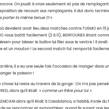
 encore. On jouait à onze seulement et pas de remplaçants
isposition de recourir aux remplaçants. Il dut donc termine
s porter la même tenue !!!
»
où devaient avoir lieu deux matches contre l’USMO en 15 j
MO nous battit facilement (2 à 0), BENYOUNES étant com
e!» pour laisser le ballon lui filer sous le ventre ! Il avait
le et un mouton ! Le second match fut remporté facileme
rrière, il a eu une seule fois l’occasion de manger dans u
manger le poisson !
 chose lui reste au travers de la gorge : On n’a pas pensé l
D, alors qu’il était «
comme un frère pour lui.
»
TLEMCANI alors qu’il était à Casablanca, a habité, ironie du 
e se rencontrer et sympathiser, quand ils surent que le