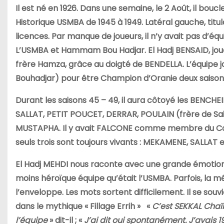
Il est né en 1926. Dans une semaine, le 2 Août, il bouc
Historique USMBA de 1945 à 1949. Latéral gauche, titula
licences. Par manque de joueurs, il n’y avait pas d’équi
L’USMBA et Hammam Bou Hadjar. El Hadj BENSAID, jouait
frère Hamza, grâce au doigté de BENDELLA. L’équipe
Bouhadjar) pour être Champion d’Oranie deux saison
Durant les saisons 45 – 49, il aura côtoyé les BE
SALLAT, PETIT POUCET, DERRAR, POULAIN (frère de Sa
MUSTAPHA. Il y avait FALCONE comme membre du Com
seuls trois sont toujours vivants : MEKAMENE, SALLAT et
El Hadj MEHDI nous raconte avec une grande émotion,
moins héroïque équipe qu’était l’USMBA. Parfois, la mémo
l’enveloppe. Les mots sortent difficilement. Il se sou
dans le mythique « Fillage Errih » «
C’est SEKKAL Chaïb
l’équipe
» dit-il ; «
J’ai dit oui spontanément. J’avais 19