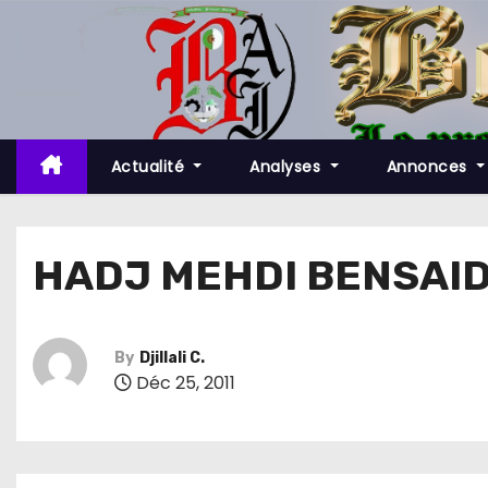
S
k
i
p
t
o
Actualité
Analyses
Annonces
c
o
n
HADJ MEHDI BENSAID
t
e
n
By
Djillali C.
t
Déc 25, 2011