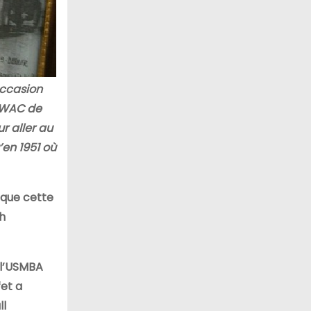
occasion
le WAC de
r aller au
en 1951 où
 que cette
h
 l’USMBA
fet a
ll