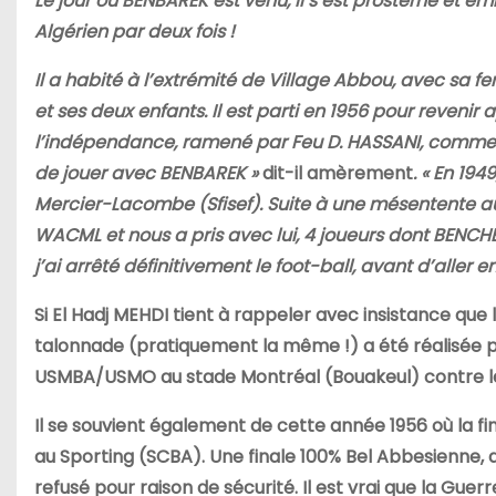
Le jour où BENBAREK est venu, il s’est prosterné et em
Algérien par deux fois !
Il a habité à l’extrémité de Village Abbou, avec sa
et ses deux enfants. Il est parti en 1956 pour revenir 
l’indépendance, ramené par Feu D. HASSANI, comme 
de jouer avec BENBAREK »
dit-il amèrement
. « En 194
Mercier-Lacombe (Sfisef). Suite à une mésentente au
WACML et nous a pris avec lui, 4 joueurs dont BENC
j’ai arrêté définitivement le foot-ball, avant d’aller e
Si El Hadj MEHDI tient à rappeler avec insistance que
talonnade (pratiquement la même !) a été réalisée
USMBA/USMO au stade Montréal (Bouakeul) contre le
Il se souvient également de cette année 1956 où la f
au Sporting (SCBA). Une finale 100% Bel Abbesienne, qui
refusé pour raison de sécurité. Il est vrai que la Gue