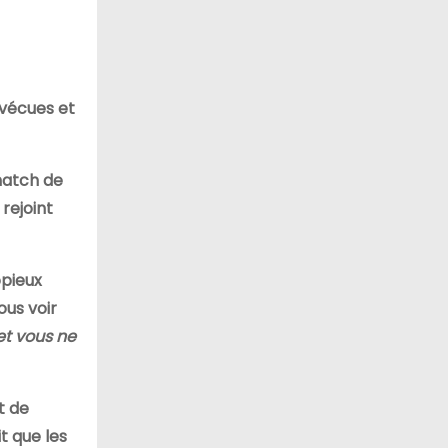
 vécues et
match de
rejoint
opieux
ous voir
t vous ne
t de
t que les