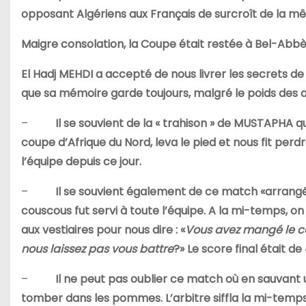
opposant Algériens aux Français de surcroît de la mê
Maigre consolation, la Coupe était restée à Bel-Abbè
El Hadj MEHDI a accepté de nous livrer les secrets d
que sa mémoire garde toujours, malgré le poids des a
–
Il se souvient de la « trahison » de MUSTAPH
coupe d’Afrique du Nord, leva le pied et nous fit perd
l’équipe depuis ce jour.
–
Il se souvient également de ce match «arrangé»
couscous fut servi à toute l’équipe. A la mi-temps, o
aux vestiaires pour nous dire : «
Vous avez mangé le c
nous laissez pas vous battre
?» Le score final était de
–
Il ne peut pas oublier ce match où en sauvant u
tomber dans les pommes. L’arbitre siffla la mi-temps. 