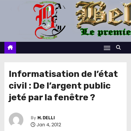
S
k
i
p
t
o
c
o
n
Informatisation de l’état
t
civil : De l’argent public
e
n
jeté par la fenêtre ?
t
By
M. DELLI
Jan 4, 2012