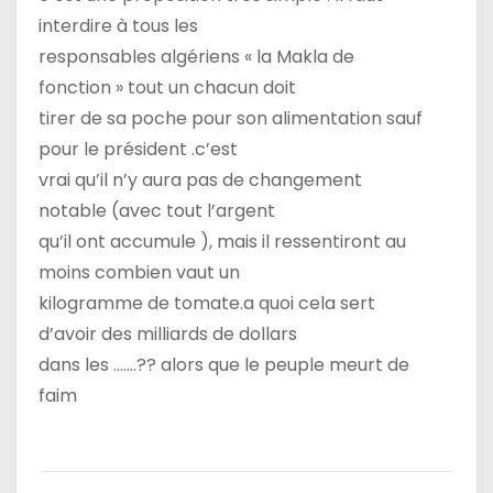
a
interdire à tous les
responsables algériens « la Makla de
r
fonction » tout un chacun doit
t
tirer de sa poche pour son alimentation sauf
pour le président .c’est
i
vrai qu’il n’y aura pas de changement
c
notable (avec tout l’argent
qu’il ont accumule ), mais il ressentiront au
l
moins combien vaut un
e
kilogramme de tomate.a quoi cela sert
d’avoir des milliards de dollars
dans les …….?? alors que le peuple meurt de
faim