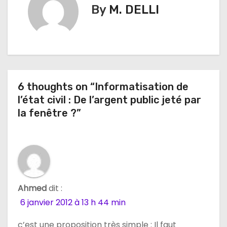
i
By
M. DELLI
g
a
t
6 thoughts on “Informatisation de
i
l’état civil : De l’argent public jeté par
o
la fenêtre ?”
n
d
e
Ahmed
dit :
l
6 janvier 2012 à 13 h 44 min
’
c’est une proposition très simple : Il faut