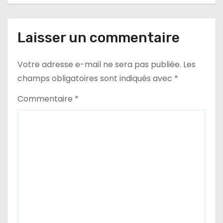
a
t
Laisser un commentaire
i
Votre adresse e-mail ne sera pas publiée.
Les
o
champs obligatoires sont indiqués avec
*
n
Commentaire
*
d
e
l
’
a