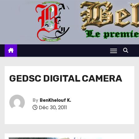
S
k
i
p
t
o
c
o
n
GEDSC DIGITAL CAMERA
t
e
n
By
BenKhelouf K.
Déc 30, 2011
t