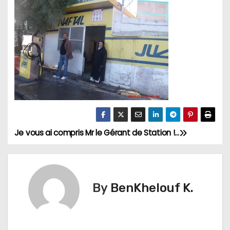
Je vous ai compris Mr le Gérant de Station !…
N
a
v
By
BenKhelouf K.
i
g