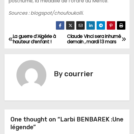
posthume, la médaille de l’ordre du Mérite.
Sources : blogspot/choufoukolli.
La guerre d’Algérie à
Claude Vinci sera inhumé
N
hauteur d‘enfant !
demain , mardi 13 mars
a
v
By
courrier
i
g
a
t
One thought on “Larbi BENBAREK :Une
i
légende”