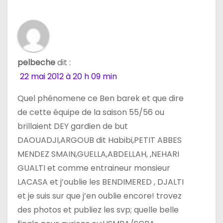
o
n
d
pelbeche
dit :
e
22 mai 2012 à 20 h 09 min
l
Quel phénomene ce Ben barek et que dire
’
de cette équipe de la saison 55/56 ou
brillaient DEY gardien de but
a
DAOUADJI,ARGOUB dit Habibi,PETIT ABBES
r
MENDEZ SMAIN,GUELLA,ABDELLAH, ,NEHARI
GUALTI et comme entraineur monsieur
t
LACASA et j’oublie les BENDIMERED , DJALTI
i
et je suis sur que j’en oublie encore! trovez
des photos et publiez les svp; quelle belle
c