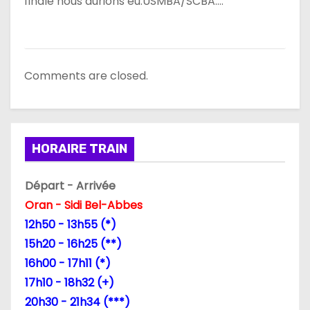
finale nous aurions eu:USMBA/SCBA….
l
e
Comments are closed.
HORAIRE TRAIN
Départ - Arrivée
Oran - Sidi Bel-Abbes
12h50 - 13h55 (*)
15h20 - 16h25 (**)
16h00 - 17h11 (*)
17h10 - 18h32 (+)
20h30 - 21h34 (***)