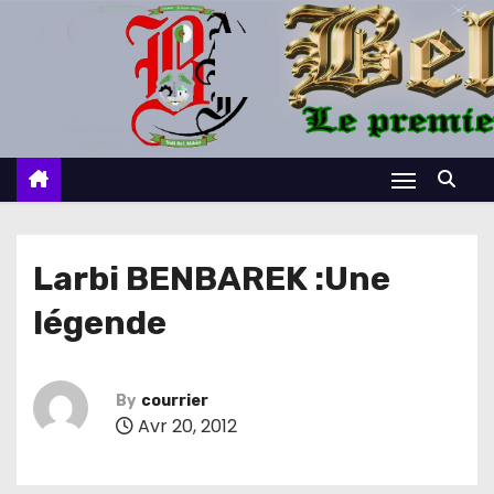
S
k
i
p
t
o
c
o
n
Larbi BENBAREK :Une
t
légende
e
n
t
By
courrier
Avr 20, 2012