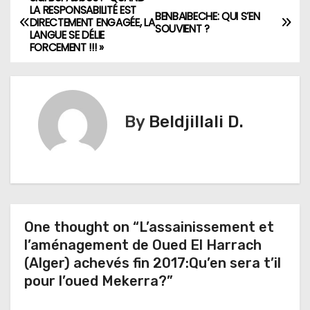
N
LA RESPONSABILITÉ EST
BENBAIBECHE: QUI S’EN
DIRECTEMENT ENGAGÉE, LA
a
SOUVIENT ?
LANGUE SE DÉLIE
FORCEMENT !!! »
v
i
g
By
Beldjillali D.
a
t
i
One thought on “L’assainissement et
o
l’aménagement de Oued El Harrach
n
(Alger) achevés fin 2017:Qu’en sera t’il
pour l’oued Mekerra?”
d