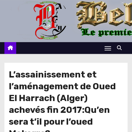
S
k
i
p
t
o
c
o
n
L’assainissement et
t
l’aménagement de Oued
e
n
El Harrach (Alger)
t
achevés fin 2017:Qu’en
sera t’il pour l’oued