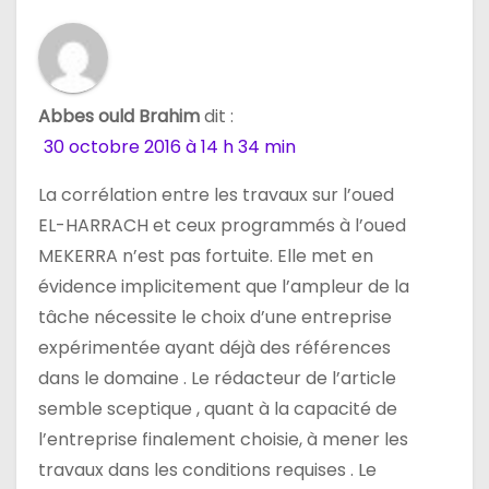
e
l
’
Abbes ould Brahim
dit :
30 octobre 2016 à 14 h 34 min
a
La corrélation entre les travaux sur l’oued
r
EL-HARRACH et ceux programmés à l’oued
t
MEKERRA n’est pas fortuite. Elle met en
évidence implicitement que l’ampleur de la
i
tâche nécessite le choix d’une entreprise
c
expérimentée ayant déjà des références
dans le domaine . Le rédacteur de l’article
l
semble sceptique , quant à la capacité de
e
l’entreprise finalement choisie, à mener les
travaux dans les conditions requises . Le