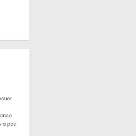
avouer
tance
y a pas