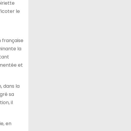
iriette
icoter le
n française
inante la
tant
ementée et
, dans la
lgré sa
on, il
e, en