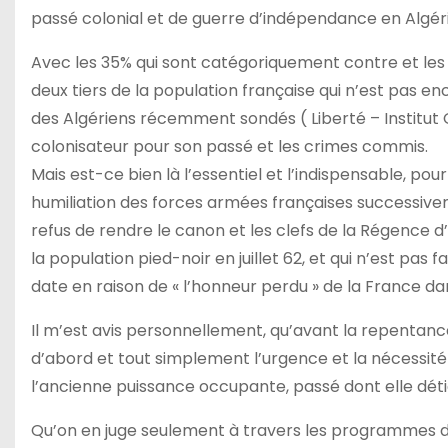
passé colonial et de guerre d’indépendance en Algéri
Avec les 35% qui sont catégoriquement contre et les 26
deux tiers de la population française qui n’est pas e
des Algériens récemment sondés ( Liberté – Institut 
colonisateur pour son passé et les crimes commis.
Mais est-ce bien là l’essentiel et l’indispensable, po
humiliation des forces armées françaises successivem
refus de rendre le canon et les clefs de la Régence d
la population pied-noir en juillet 62, et qui n’est pa
date en raison de « l’honneur perdu » de la France d
Il m’est avis personnellement, qu’avant la repentance
d’abord et tout simplement l’urgence et la nécessité
l’ancienne puissance occupante, passé dont elle dét
Qu’on en juge seulement à travers les programmes d’h