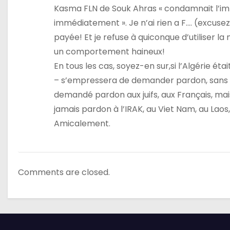
’
Kasma FLN de Souk Ahras « condamnait l’imp
a
immédiatement ». Je n’ai rien a F…. (excus
payée! Et je refuse à quiconque d’utiliser la
r
un comportement haineux!
t
En tous les cas, soyez-en sur,si l’Algérie é
– s’empressera de demander pardon, sans qu
i
demandé pardon aux juifs, aux Français, m
c
jamais pardon à l’IRAK, au Viet Nam, au Laos
Amicalement.
l
e
Comments are closed.