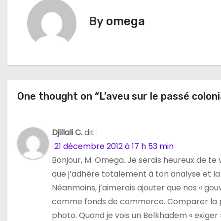
i
By
omega
g
a
t
One thought on “L’aveu sur le passé colonia
i
o
Djillali C.
dit :
n
21 décembre 2012 à 17 h 53 min
d
Bonjour, M. Omega. Je serais heureux de te v
que j’adhère totalement à ton analyse et la
e
Néanmoins, j’aimerais ajouter que nos « gou
l
comme fonds de commerce. Comparer la positi
photo. Quand je vois un Belkhadem « exiger 