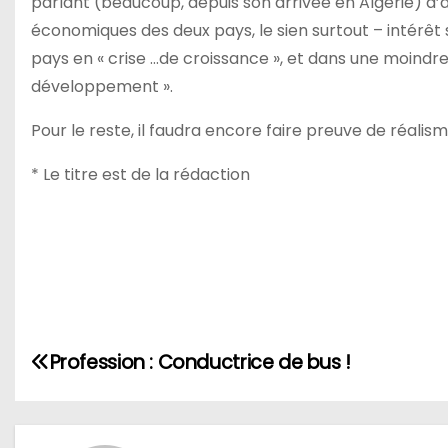
parlant (beaucoup, depuis son arrivée en Algérie) d’
économiques des deux pays, le sien surtout – intérêt s
pays en « crise …de croissance », et dans une moindr
développement ».
Pour le reste, il faudra encore faire preuve de réali
* Le titre est de la rédaction
N
Profession : Conductrice de bus !
a
v