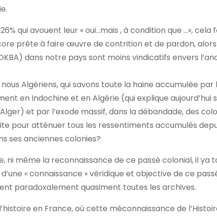
e.
% qui avouent leur « oui…mais , à condition que …», cela f
ncore prête à faire œuvre de contrition et de pardon, alor
OKBA) dans notre pays sont moins vindicatifs envers l’an
ur nous Algériens, qui savons toute la haine accumulée par
ent en Indochine et en Algérie (qui explique aujourd’hui 
’Alger) et par l’exode massif, dans la débandade, des col
s faite pour atténuer tous les ressentiments accumulés dep
ans ses anciennes colonies?
, ni même la reconnaissance de ce passé colonial, il ya t
 d’une « connaissance » véridique et objective de ce pass
ient paradoxalement quasiment toutes les archives.
istoire en France, où cette méconnaissance de l’Histoire,