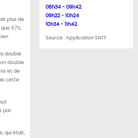
08h34 - 09h42
09h22 - 10h24
ait plus de
10h34 - 11h42
s que 57%
cien
Source : Application SNTF
 la double
son double
ons et de
uis cette
out
é par
 qui était,