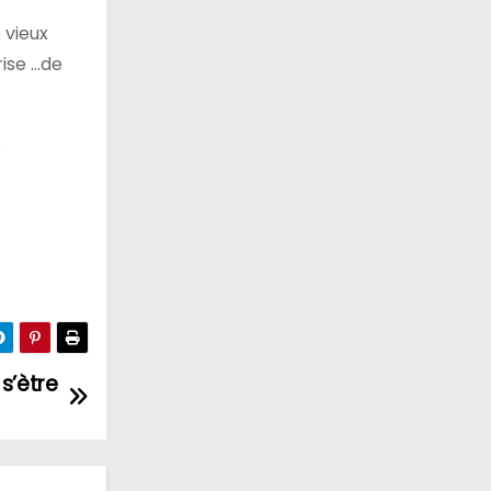
 vieux
rise …de
…
s’ètre