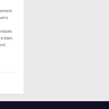
èrement
 vers
fondues
 a bien
ont