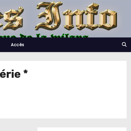
Accès
érie *