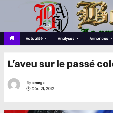
S
k
i
p
t
o
Actualité
Analyses
Annonces
c
o
n
L’aveu sur le passé col
t
e
n
By
omega
t
Déc 21, 2012