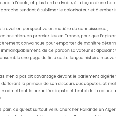
is à l’école, et plus tard au lycée, à la façon d’une histo
approche tendant à sublimer le colonisateur et à emberlif
de travail en perspective en matière de connaissance ,
 colonisation, en premier lieu en France, pour que l’opinio
sincèrement convaincue pour emporter de manière déterm
et immanquablement, de ce pardon salvateur et apaisant 
e ensemble une page de fin à cette longue histoire mouv
ais n’en a pas dit davantage devant le parlement algérien
n déflorant la primeur de son discours aux députés, et ma
en admettent le caractère injuste et brutal de la colonisati
.
ain, ce qu’est surtout venu chercher Hollande en Algéri