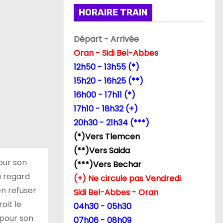
HORAIRE TRAIN
Départ - Arrivée
Oran - Sidi Bel-Abbes
12h50 - 13h55 (*)
15h20 - 16h25 (**)
16h00 - 17h11 (*)
17h10 - 18h32 (+)
20h30 - 21h34 (***)
(*)Vers Tlemcen
(**)Vers Saida
our son
(***)Vers Bechar
u regard
(+) Ne circule pas Vendredi
en refuser
Sidi Bel-Abbes - Oran
oit le
04h30 - 05h30
 pour son
07h06 - 08h09