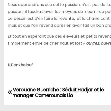
Nous apprendrons que cette passion, n’est pas de to
passion, il faudrait avoir les moyens de nourrir ce p
ce besoin est d’en faire la revente, et la chaine con
mois et que l’on revend après en avoir fait un bon ch
Et tout en espérant que ces éleveurs et petits revend
simplement envie de crier haut et fort «
ouvrez, ouvre
K.Benkhelouf
N
Merouane Guerriche : Séduit Hadjar et le
manager Camerounais Lio
a
v