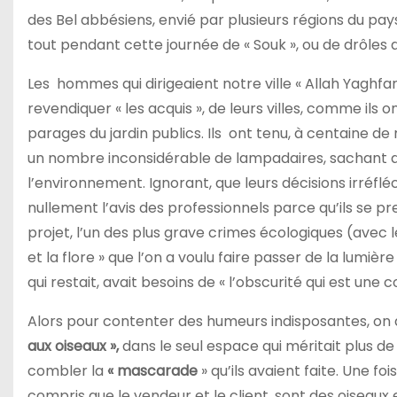
des Bel abbésiens, envié par plusieurs régions du pa
tout pendant cette journée de « Souk », ou de drôles 
Les hommes qui dirigeaient notre ville « Allah Yaghf
revendiquer « les acquis », de leurs villes, comme ils o
parages du jardin publics. Ils ont tenu, à centaine de 
un nombre inconsidérable de lampadaires, sachant qu
l’environnement. Ignorant, que leurs décisions irréfl
nullement l’avis des professionnels parce qu’ils se pr
projet, l’un des plus grave crimes écologiques (avec l
et la flore » que l’on a voulu faire passer de la lumière
qui restait, avait besoins de « l’obscurité qui est une
Alors pour contenter des humeurs indisposantes, on
aux oiseaux »,
dans le seul espace qui méritait plus de 
combler la
« mascarade
» qu’ils avaient faite. Une foi
compris que le vendeur et le client, sont des oiseaux e