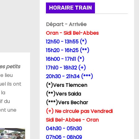
HORAIRE TRAIN
Départ - Arrivée
Oran - Sidi Bel-Abbes
12h50 - 13h55 (*)
15h20 - 16h25 (**)
16h00 - 17h11 (*)
les petits
17h10 - 18h32 (+)
e lieu
20h30 - 21h34 (***)
l ils ont
(*)Vers Tlemcen
 la
(**)Vers Saida
if du
(***)Vers Bechar
ent une
(+) Ne circule pas Vendredi
Sidi Bel-Abbes - Oran
04h30 - 05h30
07h06 - 08h09