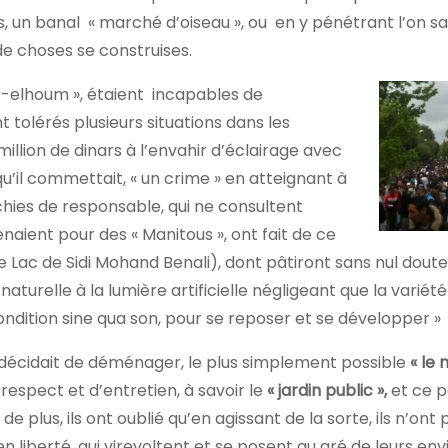
ys, un banal « marché d’oiseau », ou en y pénétrant l’on 
de choses se construises.
ar-elhoum », étaient incapables de
nt tolérés plusieurs situations dans les
million de dinars à l’envahir d’éclairage avec
’il commettait, « un crime » en atteignant à
échies de responsable, qui ne consultent
enaient pour des « Manitous », ont fait de ce
e Lac de Sidi Mohand Benali), dont pâtiront sans nul doute,
 naturelle à la lumière artificielle négligeant que la variét
 condition sine qua son, pour se reposer et se développer »
 décidait de déménager, le plus simplement possible
« le
respect et d’entretien, à savoir le
« jardin public »,
et ce p
s de plus, ils ont oublié qu’en agissant de la sorte, ils n’ont 
n liberté, qui virevoltent et se posent au gré de leurs env