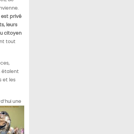
nvienne.
 est privé
s, leurs
du citoyen
ont tout
ces,
, étalent
 et les
rd’hui une