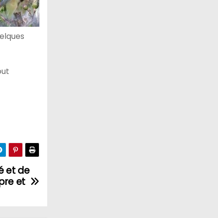
uelques
out
é et de
pre et