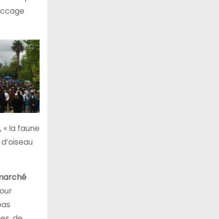
saccage
 « la faune
é d’oiseau
 marché
our
pas
ies, de