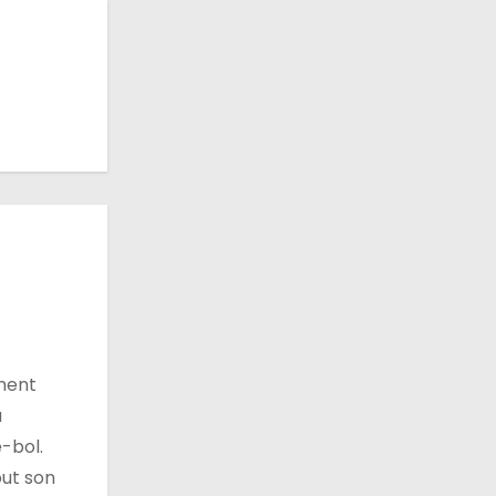
ement
u
e-bol.
out son