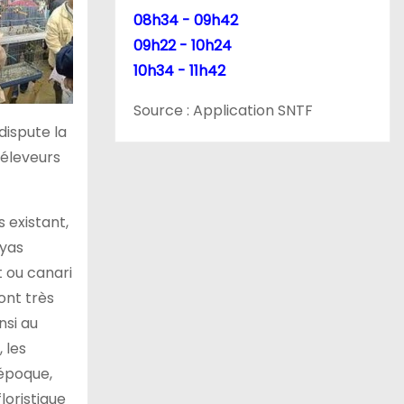
08h34 - 09h42
09h22 - 10h24
10h34 - 11h42
Source : Application SNTF
dispute la
 éleveurs
 existant,
ayas
t ou canari
ont très
nsi au
 les
’époque,
loristique