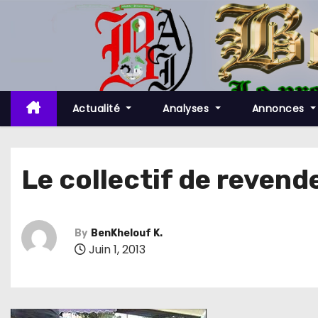
S
k
i
p
t
o
Actualité
Analyses
Annonces
c
o
n
Le collectif de revend
t
e
n
By
BenKhelouf K.
t
Juin 1, 2013