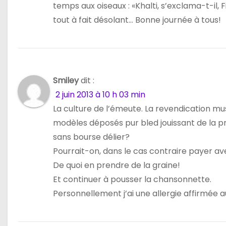
’
temps aux oiseaux : «Khalti, s’exclama-t-il, 
tout à fait désolant… Bonne journée à tous!
a
r
t
Smiley
dit :
i
2 juin 2013 à 10 h 03 min
c
La culture de l’émeute. La revendication musc
modèles déposés pur bled jouissant de la pro
l
sans bourse délier?
e
Pourrait-on, dans le cas contraire payer av
De quoi en prendre de la graine!
Et continuer à pousser la chansonnette.
Personnellement j’ai une allergie affirmé