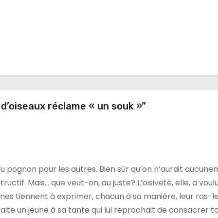
 d’oiseaux réclame « un souk »”
du pognon pour les autres. Bien sûr qu’on n’aurait aucun
ructif. Mais… que veut-on, au juste? L’oisiveté, elle, a voul
eunes tiennent à exprimer, chacun à sa manière, leur ras-l
ite un jeune à sa tante qui lui reprochait de consacrer t