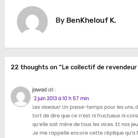
i
By
BenKhelouf K.
g
a
t
i
22 thoughts on “Le collectif de revendeur
o
n
jawad
dit :
2 juin 2013 à 10 h 57 min
d
Les oiseaux! Un passe-temps pour les uns, 
e
tort de dire que ce n’est ni fructueux ni const
qu’elle soit mère de tous les vices. Et nos j
l
Je me rappelle encore cette réplique qu’a fa