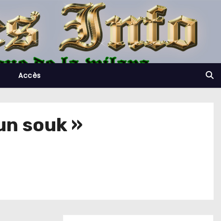
Accès
un souk »