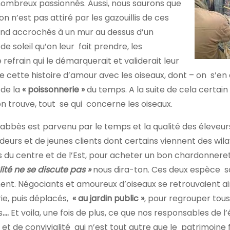
nombreux passionnés. Aussi, nous saurons que
n n’est pas attiré par les gazouillis de ces
rend accrochés à un mur au dessus d’un
e soleil qu’on leur fait prendre, les
 refrain qui le démarquerait et validerait leur
e cette histoire d’amour avec les oiseaux, dont – on s’en 
 de la
« poissonnerie »
du temps. A la suite de cela certain
 trouve, tout se qui concerne les oiseaux.
abbès est parvenu par le temps et la qualité des éleveurs
ndeurs et de jeunes clients dont certains viennent des wil
es du centre et de l’Est, pour acheter un bon chardonnere
lité ne se discute pas »
nous dira-ton. Ces deux espèce s
nt. Négociants et amoureux d’oiseaux se retrouvaient ai
ie, puis déplacés,
« au jardin public »
, pour regrouper tous,
s
….
Et voila, une fois de plus, ce que nos responsables de l
et de convivialité qui n’est tout autre que le patrimoine f