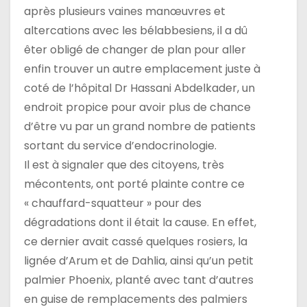
t
après plusieurs vaines manœuvres et
i
altercations avec les bélabbesiens, il a dû
êter obligé de changer de plan pour aller
c
enfin trouver un autre emplacement juste à
l
coté de l’hôpital Dr Hassani Abdelkader, un
endroit propice pour avoir plus de chance
e
d’être vu par un grand nombre de patients
sortant du service d’endocrinologie.
Il est à signaler que des citoyens, très
mécontents, ont porté plainte contre ce
« chauffard-squatteur » pour des
dégradations dont il était la cause. En effet,
ce dernier avait cassé quelques rosiers, la
lignée d’Arum et de Dahlia, ainsi qu’un petit
palmier Phoenix, planté avec tant d’autres
en guise de remplacements des palmiers