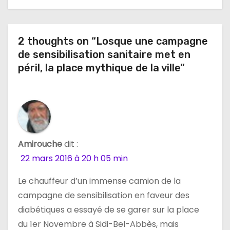
t
i
2 thoughts on “Losque une campagne
de sensibilisation sanitaire met en
o
péril, la place mythique de la ville”
n
d
e
l
Amirouche
dit :
22 mars 2016 à 20 h 05 min
’
Le chauffeur d’un immense camion de la
a
campagne de sensibilisation en faveur des
r
diabétiques a essayé de se garer sur la place
du 1er Novembre à Sidi-Bel-Abbès, mais