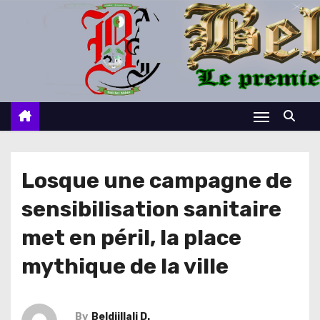
S
k
i
p
t
o
c
o
n
Losque une campagne de
t
sensibilisation sanitaire
e
n
met en péril, la place
t
mythique de la ville
By
Beldjillali D.