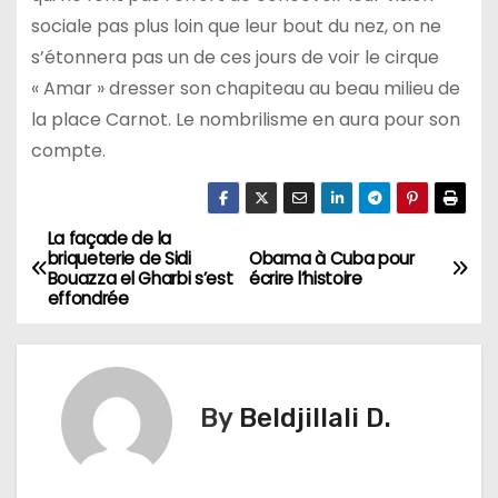
sociale pas plus loin que leur bout du nez, on ne
s’étonnera pas un de ces jours de voir le cirque
« Amar » dresser son chapiteau au beau milieu de
la place Carnot. Le nombrilisme en aura pour son
compte.
La façade de la
N
briqueterie de Sidi
Obama à Cuba pour
Bouazza el Gharbi s’est
écrire l’histoire
a
effondrée
v
i
By
Beldjillali D.
g
a