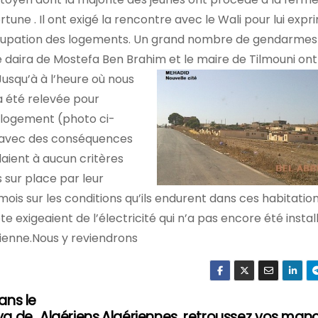
une . Il ont exigé la rencontre avec le Wali pour lui expr
 occupation des logements. Un grand nombre de gendarmes
de daira de Mostefa Ben Brahim et le maire de Tilmouni ont
usqu’à à l’heure où nou
s
’a été relevée pour
e logement (photo ci-
e avec des conséquences
daient à aucun critères
 sur place par leur
 mois sur les conditions qu’ils endurent dans ces habitation
e exigeaient de l’électricité qui n’a pas encore été install
dienne.Nous y reviendrons
ns le
aya de
Algériens,Algériennes, retroussez vos manc