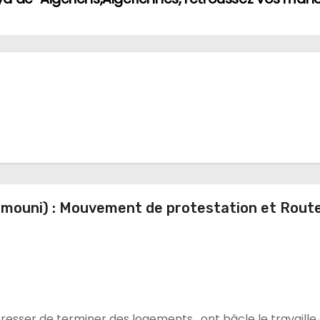
mouni) : Mouvement de protestation et Rout
resser de terminer des logements , ont bâcle le travaille