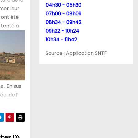
04h30 - 05h30
imer leur
07h06 - 08h09
 ont été
08h34 - 09h42
 tenté à
09h22 - 10h24
10h34 - 11h42
Source : Application SNTF
s . En sus
ée ,de l’
hes !