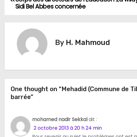
a
Sidi Bel Abbes concernée
v
i
By
H. Mahmoud
g
a
t
i
One thought on “Mehadid (Commune de Til
o
barrée”
n
mohamed nadir Sekkal
dit :
d
2 octobre 2013 à 20 h 24 min
e
Pour revenir au sujet le problèmes ont est p