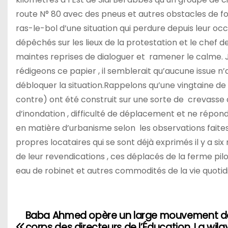
route N° 80 avec des pneus et autres obstacles de fort
ras-le-bol d’une situation qui perdure depuis leur
dépêchés sur les lieux de la protestation et le chef 
maintes reprises de dialoguer et ramener le calme. J
rédigeons ce papier , il semblerait qu’aucune issue n
débloquer la situation.Rappelons qu’une vingtaine d
contre) ont été construit sur une sorte de crevass
d’inondation , difficulté de déplacement et ne répon
en matière d’urbanisme selon les observations faites
propres locataires qui se sont déjà exprimés il y a six
de leur revendications , ces déplacés de la ferme pilot
eau de robinet et autres commodités de la vie quoti
Baba Ahmed opère un large mouvement da
N
corps des directeurs de l’Éducation .La wil