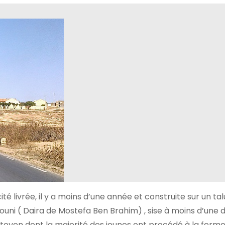
ité livrée, il y a moins d’une année et construite sur un tal
i ( Daira de Mostefa Ben Brahim) , sise à moins d’une d
citoyen dont la majorité des jeunes ont procédé à la ferme