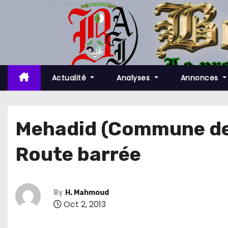
S
k
i
p
t
o
Actualité
Analyses
Annonces
c
o
n
Mehadid (Commune de 
t
Route barrée
e
n
t
By
H. Mahmoud
Oct 2, 2013