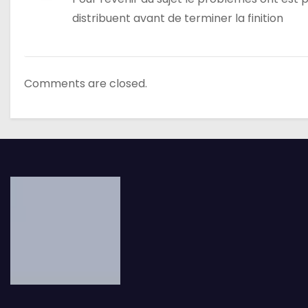
distribuent avant de terminer la finition
l
’
a
Comments are closed.
r
t
i
c
l
e