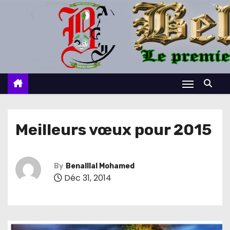
S
k
i
p
t
o
c
o
n
Meilleurs vœux pour 2015
t
e
n
By
Benalllal Mohamed
Déc 31, 2014
t