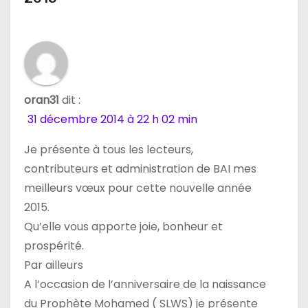
n
d
e
oran31
dit :
l
31 décembre 2014 à 22 h 02 min
’
Je présente à tous les lecteurs,
a
contributeurs et administration de BAI mes
meilleurs vœux pour cette nouvelle année
r
2015.
t
Qu’elle vous apporte joie, bonheur et
prospérité.
i
Par ailleurs
c
A l’occasion de l’anniversaire de la naissance
du Prophète Mohamed ( SLWS) je présente