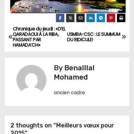
Chronique du jeudi : «D’EL
N
QARADAOUI À LA RIBA,
USMBA-CSC : LE SUMMUM
PASSANT PAR
DU RIDICULE!
a
HAMADA’CH»
v
By
Benalllal
i
Mohamed
g
ancien cadre
a
t
i
2 thoughts on “Meilleurs vœux pour
o
2015”